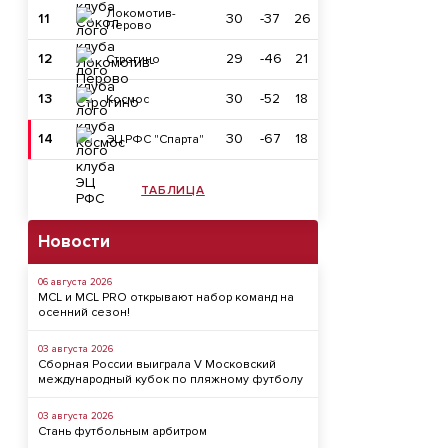
Локомотив-
11
30
-37
26
Перово
12
29
-46
21
Строгино
13
30
-52
18
Космос
14
30
-67
18
ЭЦ РФС "Спарта"
ТАБЛИЦА
Новости
06 августа 2026
MCL и MCL PRO открывают набор команд на
осенний сезон!
03 августа 2026
Сборная России выиграла V Московский
международный кубок по пляжному футболу
03 августа 2026
Стань футбольным арбитром