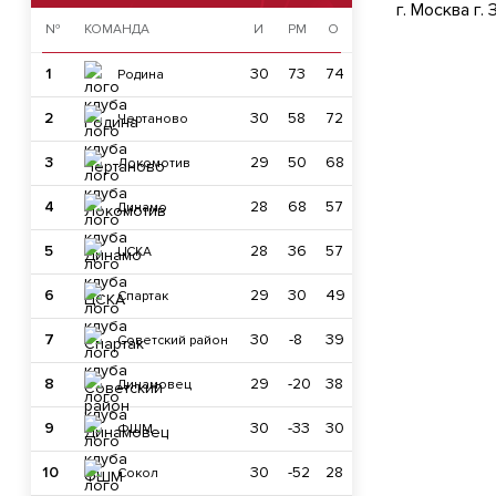
г. Москва г.
№
КОМАНДА
И
РМ
О
1
30
73
74
Родина
2
30
58
72
Чертаново
3
29
50
68
Локомотив
4
28
68
57
Динамо
5
28
36
57
ЦСКА
6
29
30
49
Спартак
7
30
-8
39
Советский район
8
29
-20
38
Динамовец
9
30
-33
30
ФШМ
10
30
-52
28
Сокол