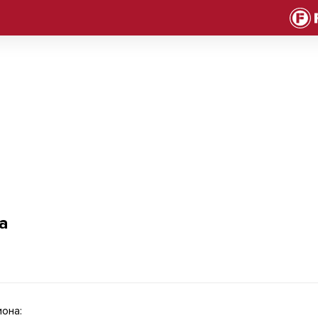
а
она: