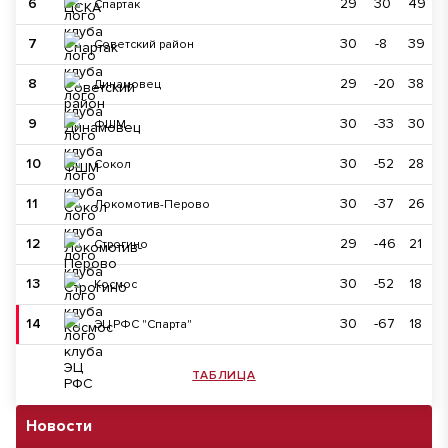
6
29
30
49
Спартак
7
30
-8
39
Советский район
8
29
-20
38
Динамовец
9
30
-33
30
ФШМ
10
30
-52
28
Сокол
11
30
-37
26
Локомотив-Перово
12
29
-46
21
Строгино
13
30
-52
18
Космос
14
30
-67
18
ЭЦ РФС "Спарта"
ТАБЛИЦА
Новости