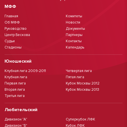
МФФ
Главная
Комитеты
Об МФФ
Новости
Руководство
Документы
Центр Бескова
Партнеры
Судьи
Контакты
Стадионы
Календарь
Юношеский
Клубная лига 2009-2011
Четвертая лига
Клубная лига
Пятая лига
Первая лига
Кубок Москвы 2012
Вторая лига
Кубок Москвы 2013
Третья лига
Любительский
Дивизион "А"
Суперкубок ЛФК
Дивизион "Б"
Кубок ЛФК