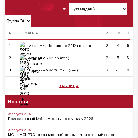
№
КОМАНДА
И
РМ
О
1
2
14
6
Академия Чертаново 2012 г.р. (дев)
2
2
-5
3
Строгино 2011 г.р. (дев.)
3
2
-9
0
Надежда VSK 2010 г.р. (дев.)
ТАБЛИЦА
Новости
07 августа 2026
Предсезонный Кубок Москвы по футзалу 2026
06 августа 2026
MCL и MCL PRO открывают набор команд на осенний сезон!