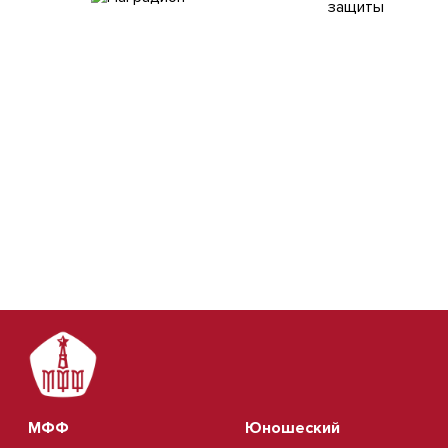
МФФ
Юношеский