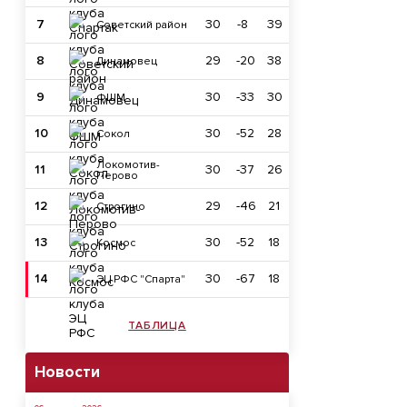
7
30
-8
39
Советский район
8
29
-20
38
Динамовец
9
30
-33
30
ФШМ
10
30
-52
28
Сокол
Локомотив-
11
30
-37
26
Перово
12
29
-46
21
Строгино
13
30
-52
18
Космос
14
30
-67
18
ЭЦ РФС "Спарта"
ТАБЛИЦА
Новости