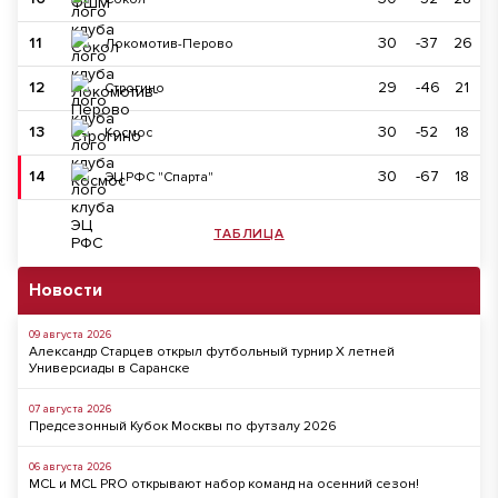
11
30
-37
26
Локомотив-Перово
12
29
-46
21
Строгино
13
30
-52
18
Космос
14
30
-67
18
ЭЦ РФС "Спарта"
ТАБЛИЦА
Новости
09 августа 2026
Александр Старцев открыл футбольный турнир X летней
Универсиады в Саранске
07 августа 2026
Предсезонный Кубок Москвы по футзалу 2026
06 августа 2026
MCL и MCL PRO открывают набор команд на осенний сезон!