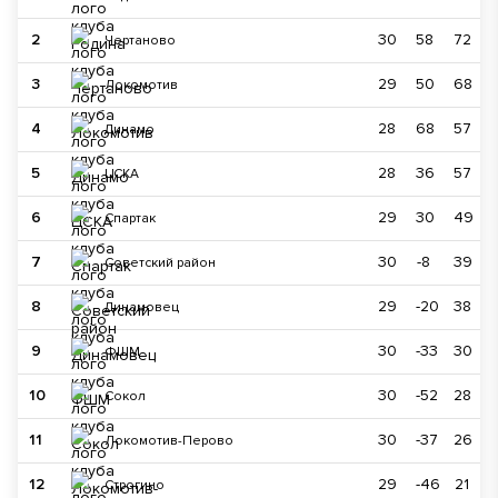
2
30
58
72
Чертаново
3
29
50
68
Локомотив
4
28
68
57
Динамо
5
28
36
57
ЦСКА
6
29
30
49
Спартак
7
30
-8
39
Советский район
8
29
-20
38
Динамовец
9
30
-33
30
ФШМ
10
30
-52
28
Сокол
11
30
-37
26
Локомотив-Перово
12
29
-46
21
Строгино