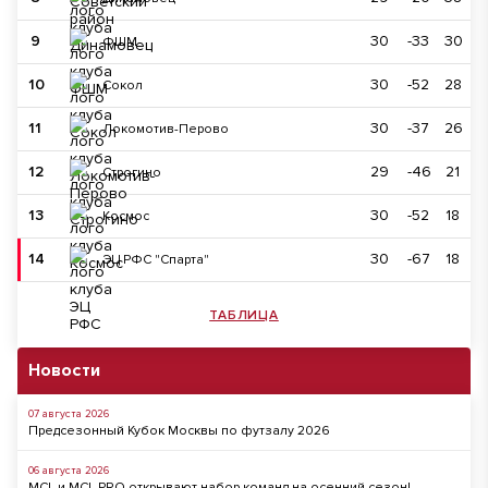
9
30
-33
30
ФШМ
10
30
-52
28
Сокол
11
30
-37
26
Локомотив-Перово
12
29
-46
21
Строгино
13
30
-52
18
Космос
14
30
-67
18
ЭЦ РФС "Спарта"
ТАБЛИЦА
Новости
07 августа 2026
Предсезонный Кубок Москвы по футзалу 2026
06 августа 2026
MCL и MCL PRO открывают набор команд на осенний сезон!