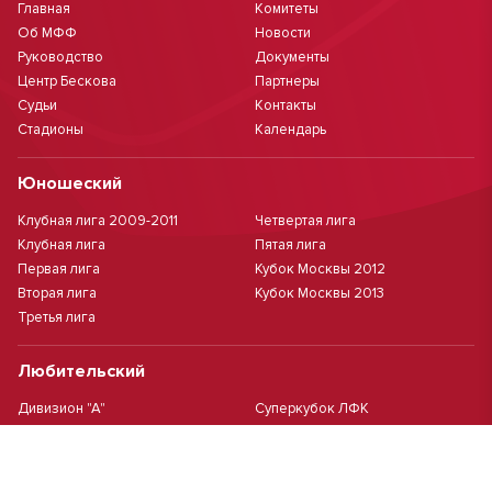
Главная
Комитеты
Об МФФ
Новости
Руководство
Документы
Центр Бескова
Партнеры
Судьи
Контакты
Стадионы
Календарь
Юношеский
Клубная лига 2009-2011
Четвертая лига
Клубная лига
Пятая лига
Первая лига
Кубок Москвы 2012
Вторая лига
Кубок Москвы 2013
Третья лига
Любительский
Дивизион "А"
Суперкубок ЛФК
Дивизион "Б"
Кубок ЛФК
Женский