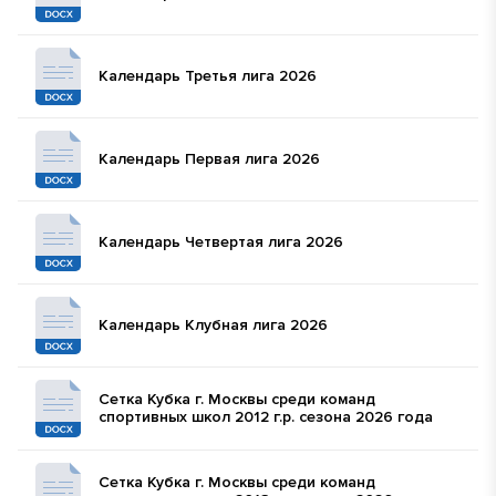
Регламенты
Антидопинг
Календарь Третья лига 2026
Кдк, этика
Аттестация спорт школ, клубов
Календарь Первая лига 2026
Регистрация и переходы
Календари
Календарь Четвертая лига 2026
Персональные данные
Присвоение разрядов
Календарь Клубная лига 2026
Нормативные документы по спортивным сооружениям
Обращение в Экспертно-судейскую комиссию
Сетка Кубка г. Москвы среди команд
Аккредитация представителей СМИ
спортивных школ 2012 г.р. сезона 2026 года
Документы по турнирам
Сетка Кубка г. Москвы среди команд