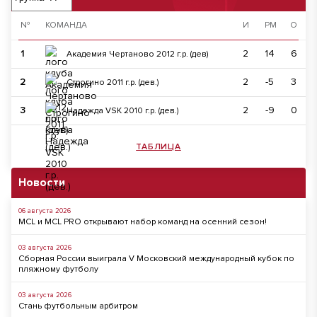
№
КОМАНДА
И
РМ
О
1
2
14
6
Академия Чертаново 2012 г.р. (дев)
2
2
-5
3
Строгино 2011 г.р. (дев.)
3
2
-9
0
Надежда VSK 2010 г.р. (дев.)
ТАБЛИЦА
Новости
06 августа 2026
MCL и MCL PRO открывают набор команд на осенний сезон!
03 августа 2026
Сборная России выиграла V Московский международный кубок по
пляжному футболу
03 августа 2026
Стань футбольным арбитром