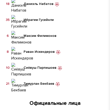
18
Даниэль Набатов
35
Ибрагим Гусейнли
6
Максим Филимонов
8
Раван Искендеров
10
Сиёвуш Парпишоев
21
Тимурлан Бекбаев
Официальные лица