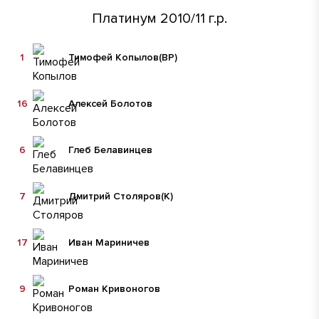
Платинум 2010/11 г.р.
1
Тимофей Копылов
(ВР)
16
Алексей Болотов
6
Глеб Белавинцев
7
Дмитрий Столяров
(К)
17
Иван Мариничев
9
Роман Кривоногов