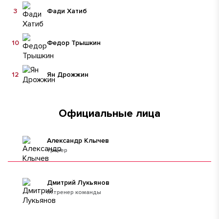
3
Фади Хатиб
10
Федор Трышкин
12
Ян Дрожжин
Официальные лица
Александр Клычев
тренер
Дмитрий Лукьянов
гл.тренер команды