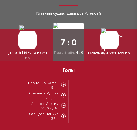
Главный судья:
Давыдов Алексей
7 : 0
ДЮСШ №2 2010/11
Платинум 2010/11 г.р.
Первый тайм:
4 : 0
г.р.
Голы
Рябченко Богдан
8'
Стукалов Руслан
20', 29'
Иванов Максим
21', 25', 34'
Давыдов Даниил
38'