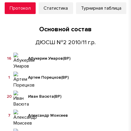
Протокол
Статистика
Турнирная таблица
Основной состав
ДЮСШ №2 2010/11 г.р.
16
Абукерим Умаров
(ВР)
1
Артем Порецков
(ВР)
20
Иван Васюта
(ВР)
7
Александр Моисеев