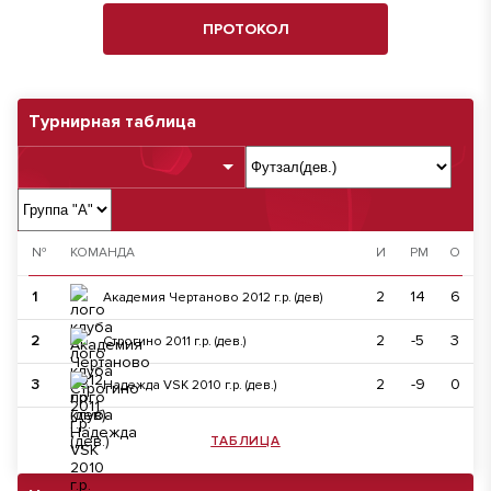
ПРОТОКОЛ
Турнирная таблица
№
КОМАНДА
И
РМ
О
1
2
14
6
Академия Чертаново 2012 г.р. (дев)
2
2
-5
3
Строгино 2011 г.р. (дев.)
3
2
-9
0
Надежда VSK 2010 г.р. (дев.)
ТАБЛИЦА