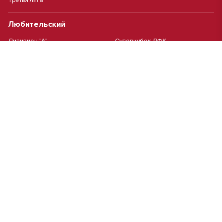
Третья лига
Любительский
Дивизион "А"
Суперкубок ЛФК
Дивизион "Б"
Кубок ЛФК
Женский
Футзал(дев.)
Девочки 2013 г.р.
Девочки 2016 г.р.
Девочки 2011/2012 г.р.
Девочки 2015 г.р.
Чемпионат Москвы(жен.)
Девочки 2014 г.р.
Футзал
Футзал
Кубок ДЮСШ
Чемпионат Москвы футзал
MCL
Высшая лига MCL | Весна 2026
Первая лига MCL PRO Весна