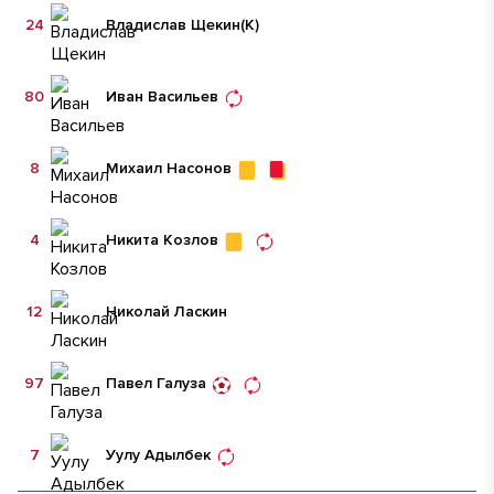
24
Владислав Щекин
(К)
80
Иван Васильев
8
Михаил Насонов
4
Никита Козлов
12
Николай Ласкин
97
Павел Галуза
7
Уулу Адылбек