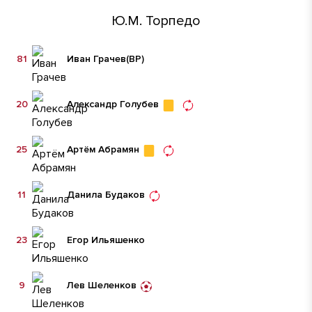
Ю.М. Торпедо
81
Иван Грачев
(ВР)
20
Александр Голубев
25
Артём Абрамян
11
Данила Будаков
23
Егор Ильяшенко
9
Лев Шеленков