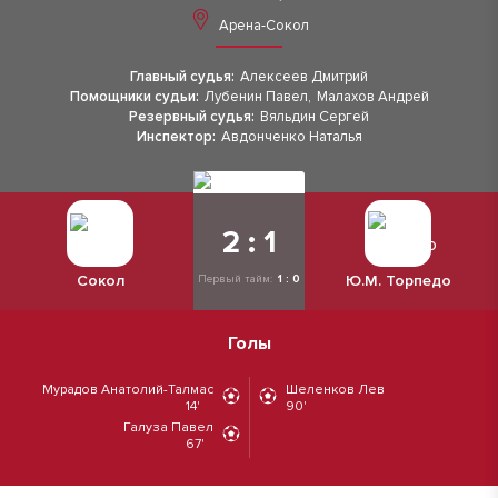
Арена-Сокол
Главный судья:
Алексеев Дмитрий
Помощники судьи:
Лубенин Павел
,
Малахов Андрей
Резервный судья:
Вяльдин Сергей
Инспектор:
Авдонченко Наталья
2 : 1
Сокол
Ю.М. Торпедо
Первый тайм:
1 : 0
Голы
Мурадов Анатолий-Талмас
Шеленков Лев
14'
90'
Галуза Павел
67'