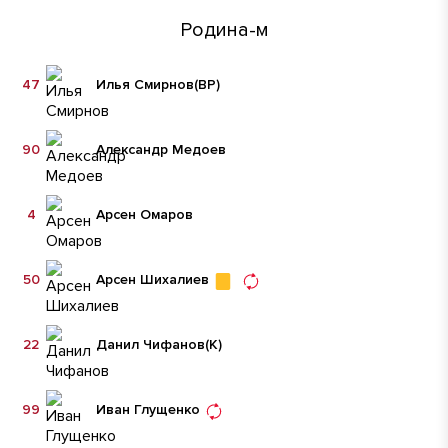
Родина-м
47
Илья Смирнов
(ВР)
90
Александр Медоев
4
Арсен Омаров
50
Арсен Шихалиев
22
Данил Чифанов
(К)
99
Иван Глущенко