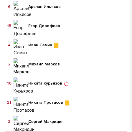
6
Арслан Ильясов
15
Егор Дорофеев
4
Иван Семин
2
Михаил Марков
10
Никита Курьязов
21
Никита Протасов
3
Сергей Макридин