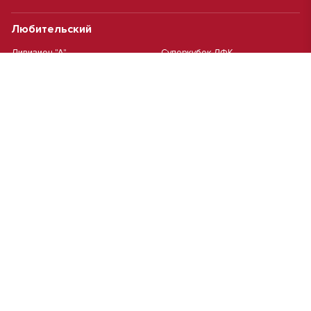
Любительский
Дивизион "А"
Суперкубок ЛФК
Дивизион "Б"
Кубок ЛФК
Женский
Футзал(дев.)
Девочки 2013 г.р.
Девочки 2016 г.р.
Девочки 2011/2012 г.р.
Девочки 2015 г.р.
Чемпионат Москвы(жен.)
Девочки 2014 г.р.
Футзал
Футзал
Кубок ДЮСШ
Чемпионат Москвы футзал
MCL
Высшая лига MCL | Весна 2026
Первая лига MCL PRO Весна