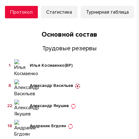
Протокол
Статистика
Турнирная таблица
Основной состав
Трудовые резервы
1
Илья Космаенко
(ВР)
8
Александр Васильев
22
Александр Якушев
18
Андраник Бгдоян