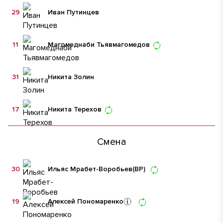
29
Иван Путинцев
11
Магомеднаби Тьявмагомедов
31
Никита Золин
17
Никита Терехов
Смена
30
Ильяс Мрабет-Воробьев
(ВР)
19
Алексей Пономаренко