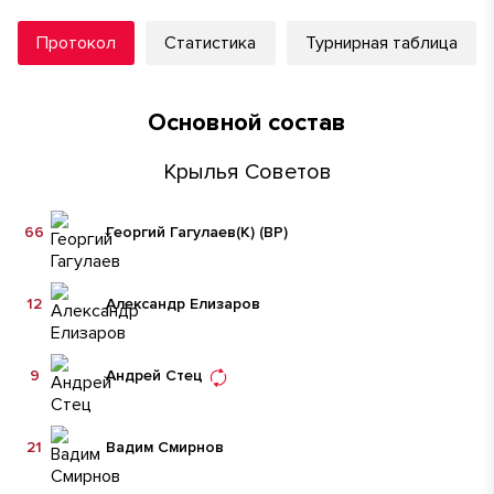
Протокол
Статистика
Турнирная таблица
Основной состав
Крылья Советов
66
Георгий Гагулаев
(К)
(ВР)
12
Александр Елизаров
9
Андрей Стец
21
Вадим Смирнов