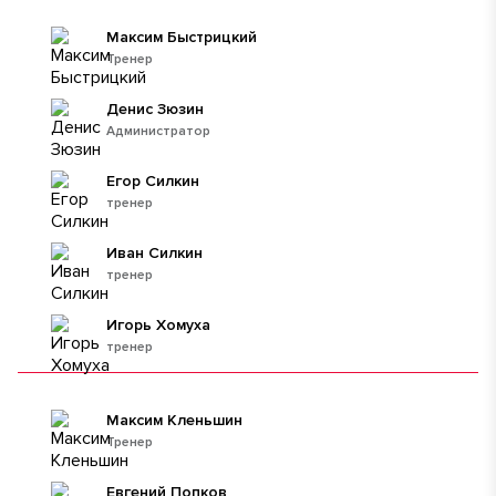
Максим Быстрицкий
Тренер
Денис Зюзин
Администратор
Егор Силкин
тренер
Иван Силкин
тренер
Игорь Хомуха
тренер
Максим Кленьшин
Тренер
Евгений Попков