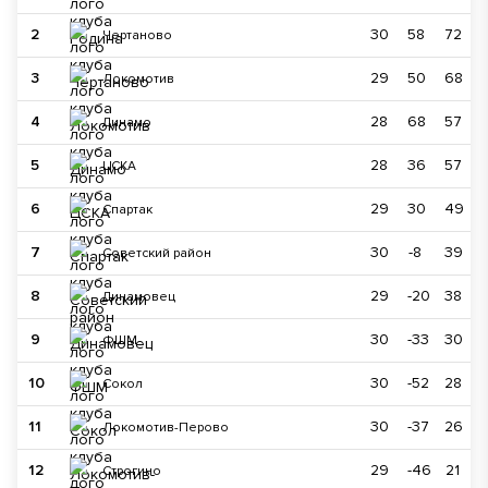
2
30
58
72
Чертаново
3
29
50
68
Локомотив
4
28
68
57
Динамо
5
28
36
57
ЦСКА
6
29
30
49
Спартак
7
30
-8
39
Советский район
8
29
-20
38
Динамовец
9
30
-33
30
ФШМ
10
30
-52
28
Сокол
11
30
-37
26
Локомотив-Перово
12
29
-46
21
Строгино