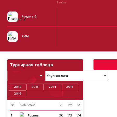
1 тайм
Родина-2
РИМ
Турнирная таблица
2012
2013
2014
2015
2016
№
КОМАНДА
И
РМ
О
1
30
73
74
Родина