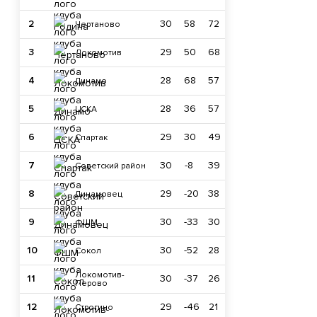
2
30
58
72
Чертаново
3
29
50
68
Локомотив
4
28
68
57
Динамо
5
28
36
57
ЦСКА
6
29
30
49
Спартак
7
30
-8
39
Советский район
8
29
-20
38
Динамовец
9
30
-33
30
ФШМ
10
30
-52
28
Сокол
Локомотив-
11
30
-37
26
Перово
12
29
-46
21
Строгино