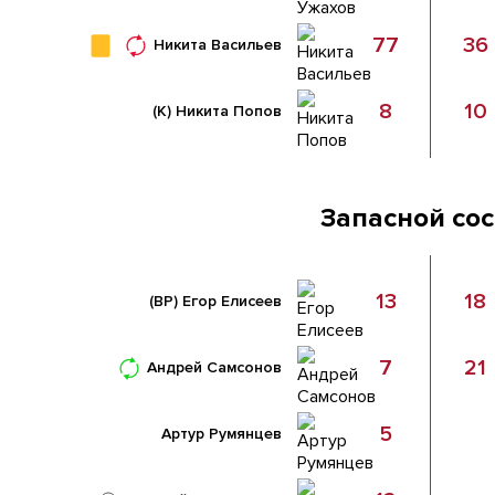
77
36
Никита Васильев
8
10
(К)
Никита Попов
Запасной со
13
18
(ВР)
Егор Елисеев
7
21
Андрей Самсонов
5
Артур Румянцев