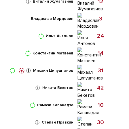
12
Виталий Жумагазиев
3
Владислав Мордовин
24
Илья Антонов
14
Константин Матвеев
31
Михаил Ципуштанов
42
Никита Бекетов
10
Рамази Капанадзе
30
Степан Правкин