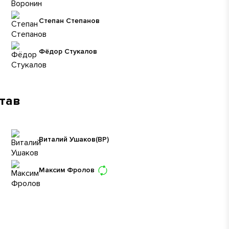
Степан Степанов
Фёдор Стукалов
став
Виталий Ушаков
(ВР)
Максим Фролов