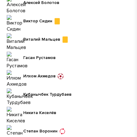
Алексей Болотов
Виктор Сидин
Виталий Мальцев
Гасан Рустамов
Илхом Ахмедов
Кубанычбек Турдубаев
Никита Киселёв
Степан Воронин