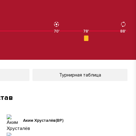
70'
78'
88'
Турнирная таблица
став
Аким Хрусталёв
(ВР)