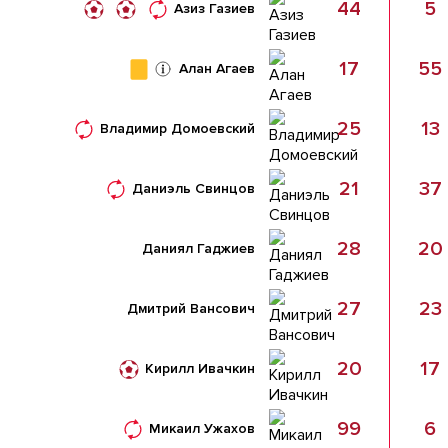
44
5
Азиз Газиев
17
55
Алан Агаев
25
13
Владимир Домоевский
21
37
Даниэль Свинцов
28
20
Даниял Гаджиев
27
23
Дмитрий Вансович
20
17
Кирилл Ивачкин
99
6
Микаил Ужахов