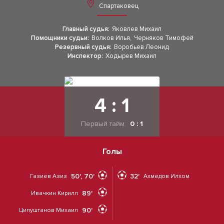
Спартаковец
Главный судья:
Яковлев Михаил
Помощники судьи:
Волков Илья
,
Черняков Тимофей
Резервный судья:
Воробьев Леонид
Инспектор:
Ходырев Михаил
4 : 1
Первый тайм:
0 : 1
Голы
50', 70'
32'
Газиев Азиз
Ахмедов Илхом
89'
Ивачкин Кирилл
90'
Ципуштанов Михаил