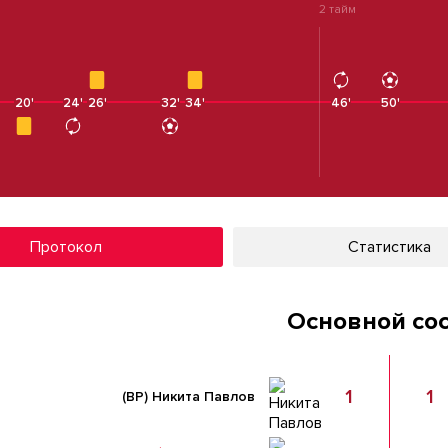
2 тайм
20'
24'
26'
32'
34'
46'
50'
Протокол
Статистика
Основной со
1
1
(ВР)
Никита Павлов