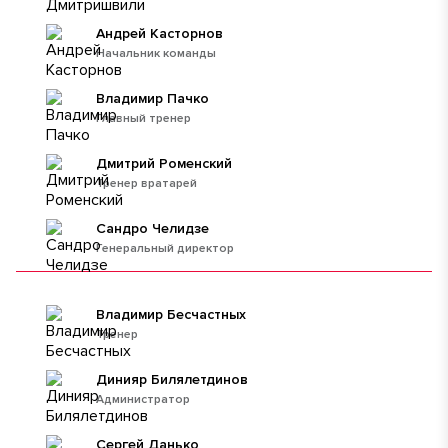
Андрей Касторнов
Начальник команды
Владимир Пачко
Главный тренер
Дмитрий Роменский
Тренер вратарей
Сандро Челидзе
Генеральный директор
Владимир Бесчастных
Тренер
Динияр Билялетдинов
Администратор
Сергей Данько