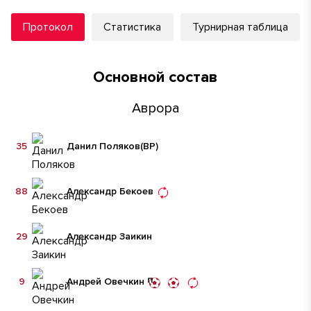
Протокол
Статистика
Турнирная таблица
Основной состав
Аврора
35
Данил Поляков
(ВР)
88
Александр Бекоев
29
Александр Заикин
9
Андрей Овечкин