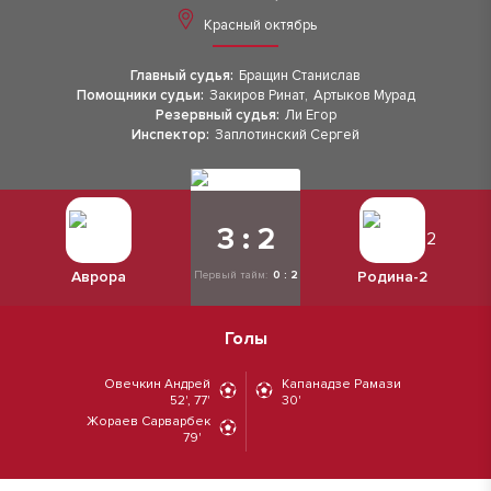
Красный октябрь
Главный судья:
Бращин Станислав
Помощники судьи:
Закиров Ринат
,
Артыков Мурад
Резервный судья:
Ли Егор
Инспектор:
Заплотинский Сергей
3 : 2
Аврора
Родина-2
Первый тайм:
0 : 2
Голы
Овечкин Андрей
Капанадзе Рамази
52', 77'
30'
Жораев Сарварбек
79'