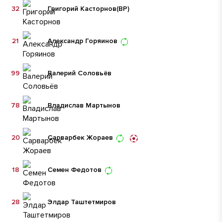
32
Григорий Касторнов
(ВР)
21
Александр Горяинов
99
Валерий Соловьёв
78
Владислав Мартынов
20
Сарварбек Жораев
18
Семен Федотов
28
Элдар Таштетмиров