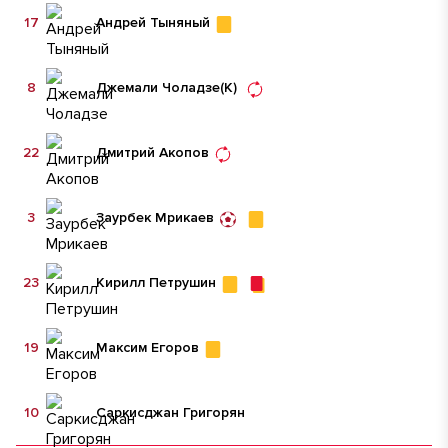
17
Андрей Тыняный
8
Джемали Чоладзе
(К)
22
Дмитрий Акопов
3
Заурбек Мрикаев
23
Кирилл Петрушин
19
Максим Егоров
10
Саркисджан Григорян