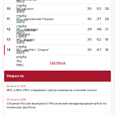
10
30
-52
28
Сокол
11
30
-37
26
Локомотив-Перово
12
29
-46
21
Строгино
13
30
-52
18
Космос
14
30
-67
18
ЭЦ РФС "Спарта"
ТАБЛИЦА
Новости
06 августа 2026
MCL и MCL PRO открывают набор команд на осенний сезон!
03 августа 2026
Сборная России выиграла V Московский международный кубок по
пляжному футболу