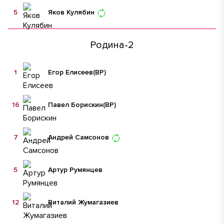
5
Яков Кулябин
Родина-2
1
Егор Елисеев
(ВР)
16
Павел Борискин
(ВР)
7
Андрей Самсонов
5
Артур Румянцев
12
Виталий Жумагазиев