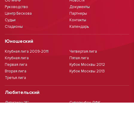
Об МФФ
Новости
Руководство
Документы
Центр Бескова
Партнеры
Судьи
Контакты
Стадионы
Календарь
Юношеский
Клубная лига 2009-2011
Четвертая лига
Клубная лига
Пятая лига
Первая лига
Кубок Москвы 2012
Вторая лига
Кубок Москвы 2013
Третья лига
Любительский
Дивизион "А"
Суперкубок ЛФК
Дивизион "Б"
Кубок ЛФК
Женский