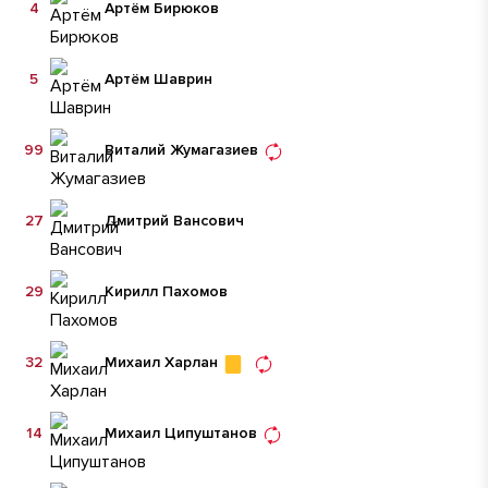
4
Артём Бирюков
5
Артём Шаврин
99
Виталий Жумагазиев
27
Дмитрий Вансович
29
Кирилл Пахомов
32
Михаил Харлан
14
Михаил Ципуштанов