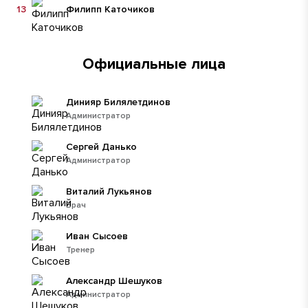
13
Филипп Каточиков
Официальные лица
Динияр Билялетдинов
Администратор
Сергей Данько
Администратор
Виталий Лукьянов
Врач
Иван Сысоев
Тренер
Александр Шешуков
Администратор