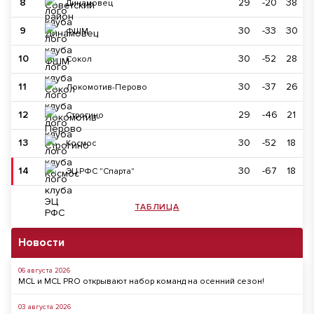
8
29
-20
38
Динамовец
9
30
-33
30
ФШМ
10
30
-52
28
Сокол
11
30
-37
26
Локомотив-Перово
12
29
-46
21
Строгино
13
30
-52
18
Космос
14
30
-67
18
ЭЦ РФС "Спарта"
ТАБЛИЦА
Новости
06 августа 2026
MCL и MCL PRO открывают набор команд на осенний сезон!
03 августа 2026