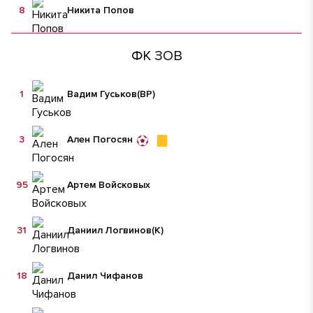
8
Никита Попов
ФК ЗОВ
1
Вадим Гуськов
(ВР)
3
Ален Погосян
95
Артем Войсковых
31
Даниил Логвинов
(К)
18
Данил Чифанов