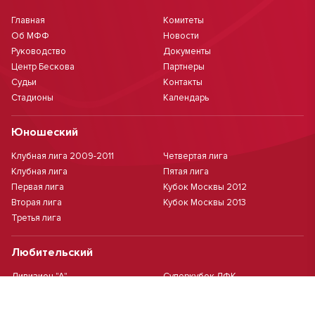
Главная
Комитеты
Об МФФ
Новости
Руководство
Документы
Центр Бескова
Партнеры
Судьи
Контакты
Стадионы
Календарь
Юношеский
Клубная лига 2009-2011
Четвертая лига
Клубная лига
Пятая лига
Первая лига
Кубок Москвы 2012
Вторая лига
Кубок Москвы 2013
Третья лига
Любительский
Дивизион "А"
Суперкубок ЛФК
Дивизион "Б"
Кубок ЛФК