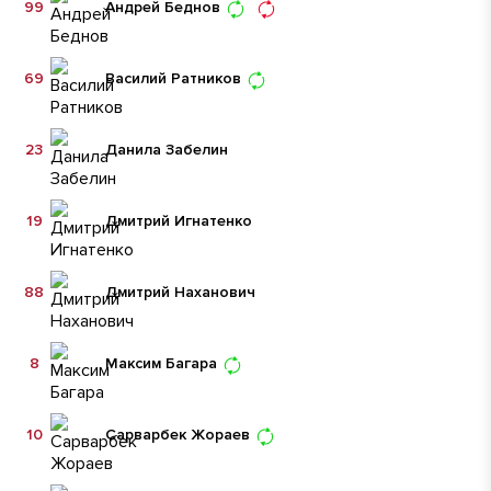
99
Андрей Беднов
69
Василий Ратников
23
Данила Забелин
19
Дмитрий Игнатенко
88
Дмитрий Наханович
8
Максим Багара
10
Сарварбек Жораев