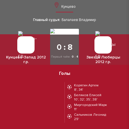
Кунцево
Главный судья:
Балалаев Владимир
0 : 8
Кунцево-Запад 2012
Звезда Люберцы
Первый тайм:
0 : 4
г.р.
2012 г.р.
Голы
Корягин Артем
8', 34'
Беляков Елисей
10', 32', 35', 38'
Миргородский Марк
11'
Сальников Леонид
29'