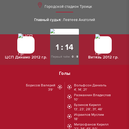
Городской стадион Троицк
Главный судья:
Левтеев Анатолий
1 : 14
ЦСП Динамо 2012 г.р.
Витязь 2012 г.р.
Первый тайм:
0 : 8
Голы
Борисов Валерий
Вольфсон Даниэль
39'
4', 14', 21'
Размахнин Владислав
10'
Бузинов Кирилл
13', 23', 28', 31', 48'
Исраилов Муслим
18'
Митрофанов Кирилл
22', 34', 43', 50'