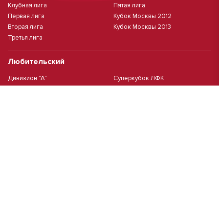
Клубная лига
Пятая лига
Первая лига
Кубок Москвы 2012
Вторая лига
Кубок Москвы 2013
Третья лига
Любительский
Дивизион "А"
Суперкубок ЛФК
Дивизион "Б"
Кубок ЛФК
Женский
Футзал(дев.)
Девочки 2013 г.р.
Девочки 2016 г.р.
Девочки 2011/2012 г.р.
Девочки 2015 г.р.
Чемпионат Москвы(жен.)
Девочки 2014 г.р.
Футзал
Футзал
Кубок ДЮСШ
Чемпионат Москвы футзал