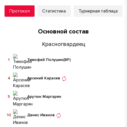
Протокол
Статистика
Турнирная таблица
Основной состав
Красногвардеец
1
Тимофей Полушин
(ВР)
4
Арсений Карасев
5
Арутюн Маргарян
10
Денис Иванов