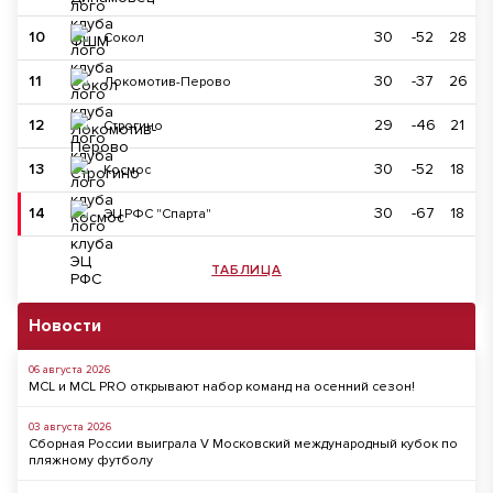
10
30
-52
28
Сокол
11
30
-37
26
Локомотив-Перово
12
29
-46
21
Строгино
13
30
-52
18
Космос
14
30
-67
18
ЭЦ РФС "Спарта"
ТАБЛИЦА
Новости
06 августа 2026
MCL и MCL PRO открывают набор команд на осенний сезон!
03 августа 2026
Сборная России выиграла V Московский международный кубок по
пляжному футболу