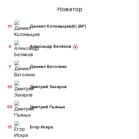
Новатор
31
Даниил Коломыцев
(К)
(ВР)
4
Александр Беляков
7
Даниил Ватолкин
25
Дмитрий Захаров
59
Дмитрий Пьяных
15
Егор Искра