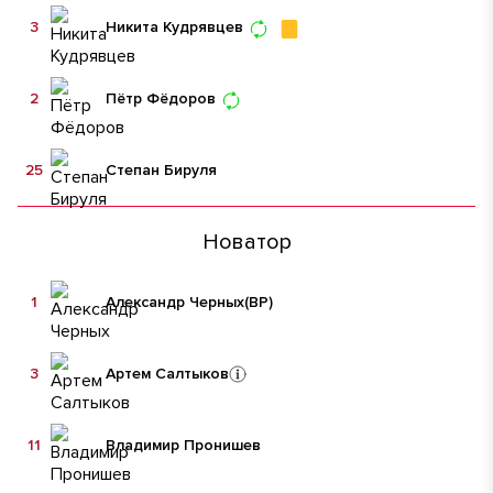
3
Никита Кудрявцев
2
Пётр Фёдоров
25
Степан Бируля
Новатор
1
Александр Черных
(ВР)
3
Артем Салтыков
11
Владимир Пронишев