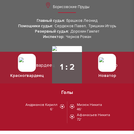
Борисовские Пруды
Главный судья:
Брашков Леонид
Помощники судьи:
Сердюков Павел
,
Тришкин Игорь
Резервный судья:
Дорохин Гамлет
Инспектор:
Чернов Роман
1 : 2
Красногвардеец
Новатор
Голы
Андрианов Кирилл
Мизюк Никита
6'
46'
Афанасьев Никита
72'