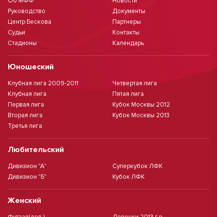
Об МФФ
Новости
Руководство
Документы
Центр Бескова
Партнеры
Судьи
Контакты
Стадионы
Календарь
Юношеский
Клубная лига 2009-2011
Четвертая лига
Клубная лига
Пятая лига
Первая лига
Кубок Москвы 2012
Вторая лига
Кубок Москвы 2013
Третья лига
Любительский
Дивизион "А"
Суперкубок ЛФК
Дивизион "Б"
Кубок ЛФК
Женский