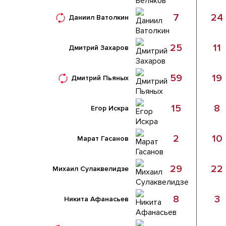
7
24
Даниил Ватолкин
25
11
Дмитрий Захаров
59
19
Дмитрий Пьяных
15
8
Егор Искра
2
10
Марат Гасанов
29
22
Михаил Сулаквелидзе
8
3
Никита Афанасьев