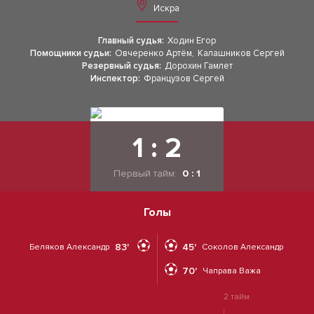
Искра
Главный судья:
Ходин Егор
Помощники судьи:
Овчеренко Артём
,
Калашников Сергей
Резервный судья:
Дорохин Гамлет
Инспектор:
Французов Сергей
1 : 2
Первый тайм:
0 : 1
Голы
83'
45'
Беляков Александр
Соколов Александр
70'
Чаправа Важа
2 тайм