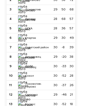
Чертаново
3
29
50
68
Локомотив
4
28
68
57
Динамо
5
28
36
57
ЦСКА
6
29
30
49
Спартак
7
30
-8
39
Советский район
8
29
-20
38
Динамовец
9
30
-33
30
ФШМ
10
30
-52
28
Сокол
Локомотив-
11
30
-37
26
Перово
12
29
-46
21
Строгино
13
30
-52
18
Космос