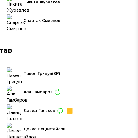
Никита Журавлев
Спартак Смирнов
став
Павел Грицун
(ВР)
Али Гамбаров
Давид Галахов
Денис Нецветайлов