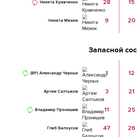
28
15
Никита Кравченко
9
20
Никита Мизюк
Запасной со
1
12
(ВР)
Александр Черных
3
21
Артем Салтыков
11
25
Владимир Пронишев
47
26
Глеб Белоусов