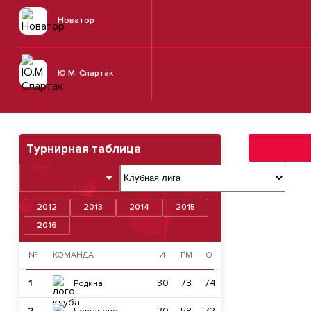
Новатор
Ю.М. Спартак
Турнирная таблица
2012
2013
2014
2015
2016
№
КОМАНДА
И
РМ
О
1
30
73
74
Родина
2
30
58
72