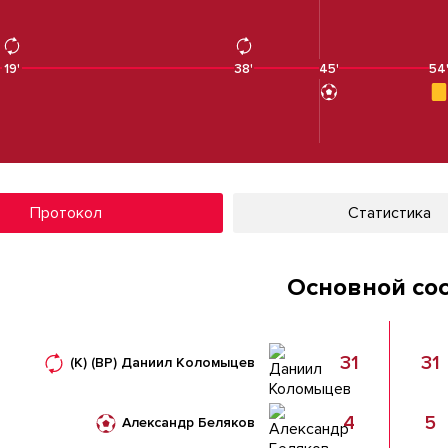
19'
38'
45'
54
Протокол
Статистика
Основной со
31
31
(К)
(ВР)
Даниил Коломыцев
4
5
Александр Беляков