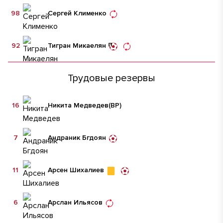
98
Сергей Клименко
92
Тигран Микаелян
Трудовые резервы
16
Никита Медведев
(ВР)
7
Андраник Бгдоян
11
Арсен Шихалиев
6
Арслан Ильясов