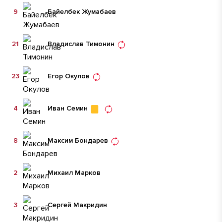
9
Байелбек Жумабаев
21
Владислав Тимонин
23
Егор Окулов
4
Иван Семин
8
Максим Бондарев
2
Михаил Марков
3
Сергей Макридин