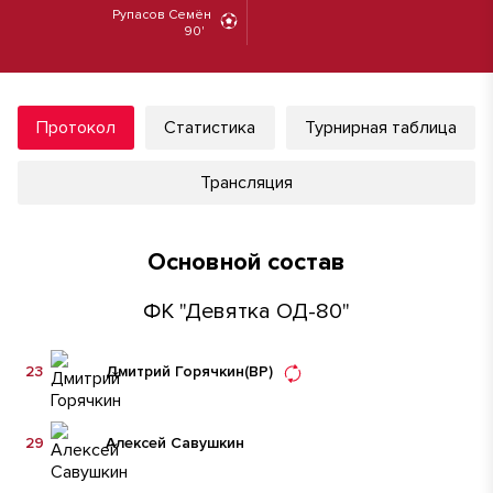
Рупасов Семён
90'
Протокол
Статистика
Турнирная таблица
Трансляция
Основной состав
ФК "Девятка ОД-80"
23
Дмитрий Горячкин
(ВР)
29
Алексей Савушкин