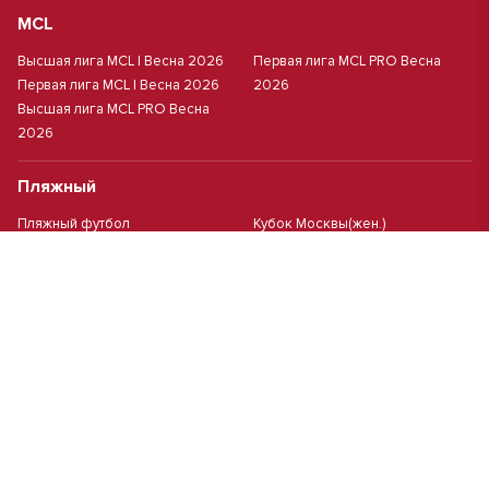
MCL
Высшая лига MCL | Весна 2026
Первая лига MCL PRO Весна
Первая лига MCL | Весна 2026
2026
Высшая лига MCL PRO Весна
2026
Пляжный
Пляжный футбол
Кубок Москвы(жен.)
Студенческий
Студлига 8х8 | Зол.
Студлига 11х11 2025/2026
Студлига 8х8 | Сер.
Кубок Студлиги 8х8 2026
Мини-футбол
Чемпионат Москвы 8х8
Чемпионат Москвы 6х6 2026 г.