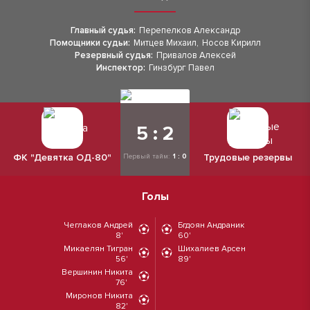
Главный судья:
Перепелков Александр
Помощники судьи:
Митцев Михаил
,
Носов Кирилл
Резервный судья:
Привалов Алексей
Инспектор:
Гинзбург Павел
5 : 2
ФК "Девятка ОД-80"
Трудовые резервы
Первый тайм:
1 : 0
Голы
Чеглаков Андрей
Бгдоян Андраник
8'
60'
Микаелян Тигран
Шихалиев Арсен
56'
89'
Вершинин Никита
76'
Миронов Никита
82'