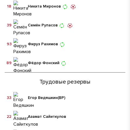
18
Никита Миронов
39
Семён Рупасов
93
Фируз Рахимов
89
Фёдор Фонский
Трудовые резервы
33
Егор Ведяшкин
(ВР)
22
Азамат Сайиткулов