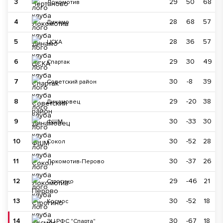
3
29
50
68
Локомотив
4
28
68
57
Динамо
5
28
36
57
ЦСКА
6
29
30
49
Спартак
7
30
-8
39
Советский район
8
29
-20
38
Динамовец
9
30
-33
30
ФШМ
10
30
-52
28
Сокол
11
30
-37
26
Локомотив-Перово
12
29
-46
21
Строгино
13
30
-52
18
Космос
14
30
-67
18
ЭЦ РФС "Спарта"