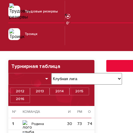
Трудовые резервы
0'
Троицк
Турнирная таблица
2012
2013
2014
2015
2016
№
КОМАНДА
И
РМ
О
1
30
73
74
Родина