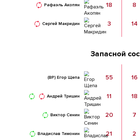
18
8
Рафаэль Акопян
3
14
Сергей Макридин
Запасной со
55
16
(ВР)
Егор Щепа
11
18
Андрей Тришин
20
7
Виктор Сенин
21
2
Владислав Тимонин