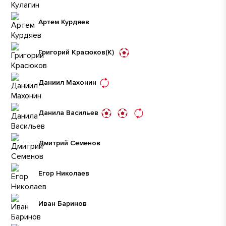
Артем Курдяев
Григорий Красюков
(К)
Даниил Махонин
Данила Васильев
Дмитрий Семенов
Егор Николаев
Иван Баринов