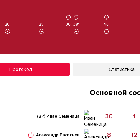
20'
29'
36'
38'
38'
46'
46'
Протокол
Статистика
Основной со
30
1
(ВР)
Иван Семеница
8
12
Александр Васильев