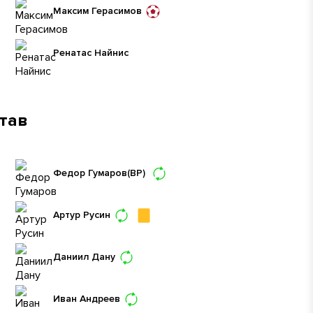
Максим Герасимов
Ренатас Найнис
став
Федор Гумаров
(ВР)
Артур Русин
Даниил Дану
Иван Андреев