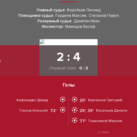
Главный судья:
Воробьев Леонид
Помощники судьи:
Гордеев Максим
,
Степанов Павел
Резервный судья:
Данилин Иван
Инспектор:
Мамедов Васиф
2 : 4
ы
Первый тайм:
0 : 3
Голы
20'
Кифанидис Дэвид
Красюков Григорий
72'
29', 39'
Глухов Алексей
Васильев Данила
77'
Герасимов Максим
2 тайм