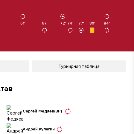
61'
67'
72'
74'
77'
80'
84'
84'
Турнирная таблица
став
Сергей Федяев
(ВР)
Андрей Кулагин