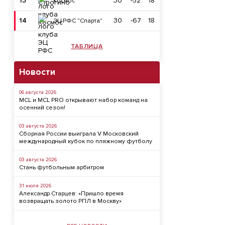
13
30
-52
18
Космос
14
30
-67
18
ЭЦ РФС "Спарта"
ТАБЛИЦА
Новости
06 августа 2026
MCL и MCL PRO открывают набор команд на
осенний сезон!
03 августа 2026
Сборная России выиграла V Московский
международный кубок по пляжному футболу
03 августа 2026
Стань футбольным арбитром
31 июля 2026
Александр Старцев: «Пришло время
возвращать золото РПЛ в Москву»