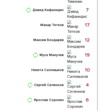
7
Дэвид Кифанидис
17
Макар Титков
12
Максим Бондарев
19
Муса Манучев
10
Никита Саломыков
4
Сергей Селеннов
6
Ярослав Сорокин