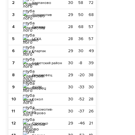
2
30
58
72
Чертаново
3
29
50
68
Локомотив
4
28
68
57
Динамо
5
28
36
57
ЦСКА
6
29
30
49
Спартак
7
30
-8
39
Советский район
8
29
-20
38
Динамовец
9
30
-33
30
ФШМ
10
30
-52
28
Сокол
Локомотив-
11
30
-37
26
Перово
12
29
-46
21
Строгино