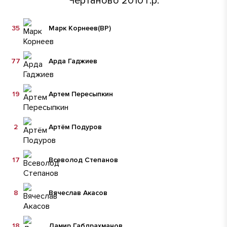
Чертаново 2010 г.р.
35
Марк Корнеев
(ВР)
77
Арда Гаджиев
19
Артем Пересыпкин
2
Артём Подуров
17
Всеволод Степанов
8
Вячеслав Акасов
18
Дамир Габдрахманов