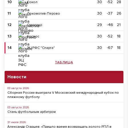
10
30
-52
28
Сокол
11
30
-37
26
Локомотив-Перово
12
29
-46
21
Строгино
13
30
-52
18
Космос
14
30
-67
18
ЭЦ РФС "Спарта"
ТАБЛИЦА
Новости
03 августа 2026
Сборная России выиграла V Московский международный кубок по
пляжному футболу
03 августа 2026
Стань футбольным арбитром
31 июля 2026
Александр Старцев: «Пришло время возвращать золото РПЛ в