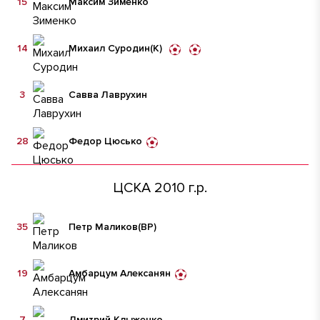
15
Максим Зименко
14
Михаил Суродин
(К)
3
Савва Лаврухин
28
Федор Цюсько
ЦСКА 2010 г.р.
35
Петр Маликов
(ВР)
19
Амбарцум Алексанян
7
Дмитрий Клыженко