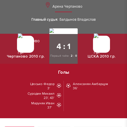
Арена Чертаново
Главный судья:
Балдынов Владислав
4 : 1
Чертаново 2010 г.р.
ЦСКА 2010 г.р.
Первый тайм:
2 : 0
Голы
Цюсько Федор
Алексанян Амбарцум
3'
36'
Суродин Михаил
23', 43'
Маруняк Иван
37'