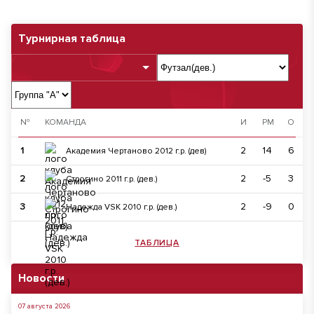
Турнирная таблица
№
КОМАНДА
И
РМ
О
1
2
14
6
Академия Чертаново 2012 г.р. (дев)
2
2
-5
3
Строгино 2011 г.р. (дев.)
3
2
-9
0
Надежда VSK 2010 г.р. (дев.)
ТАБЛИЦА
Новости
07 августа 2026