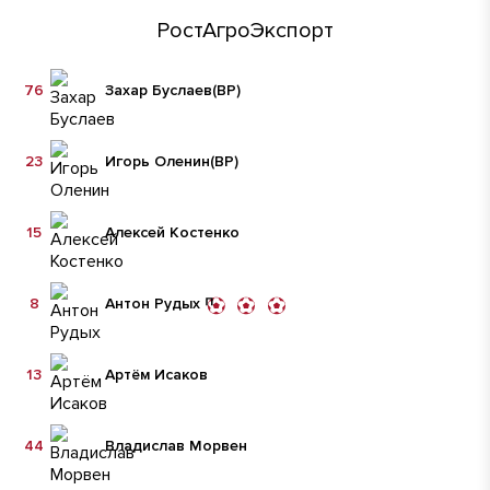
РостАгроЭкспорт
76
Захар Буслаев
(ВР)
23
Игорь Оленин
(ВР)
15
Алексей Костенко
8
Антон Рудых
13
Артём Исаков
44
Владислав Морвен