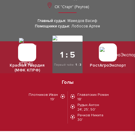
СК "Старт" (Реутов)
Главный судья:
Мамедов Васиф
Помощники судьи:
Лобосов Артем
1 : 5
Красная Гвардия
РостАгроЭкспорт
Первый тайм:
1 : 3
(МФК КПРФ)
Голы
Плотников Иван
Главатских Роман
19'
18'
Рудых Антон
24', 25', 50'
Рачков Никита
30'