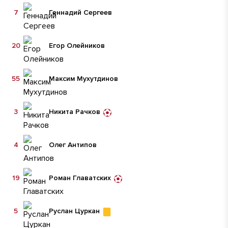
7
Геннадий Сергеев
20
Егор Олейников
55
Максим Мухутдинов
3
Никита Рачков
4
Олег Антипов
19
Роман Главатских
5
Руслан Цуркан