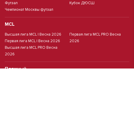
Футзал
Кубок ДЮСШ
Чемпионат Москвы футзал
MCL
Высшая лига MCL | Весна 2026
Первая лига MCL PRO Весна
Первая лига MCL | Весна 2026
2026
Высшая лига MCL PRO Весна
2026
Пляжный
Пляжный футбол
Кубок Москвы(жен.)
Студенческий
Студлига 8х8 | Зол.
Студлига 11х11 2025/2026
Студлига 8х8 | Сер.
Кубок Студлиги 8х8 2026
Мини-футбол