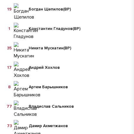
19
Богдан Щепилов
(ВР)
1
Константин Гладунов
(ВР)
35
Никита Мускатин
(ВР)
17
Андрей Хохлов
8
Артем Барышников
77
Владислав Сальников
73
Дамир Ахметжанов