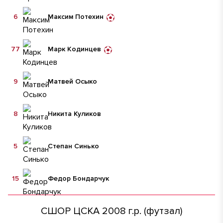
6
Максим Потехин
77
Марк Кодинцев
9
Матвей Осыко
8
Никита Куликов
5
Степан Синько
15
Федор Бондарчук
СШОР ЦСКА 2008 г.р. (футзал)