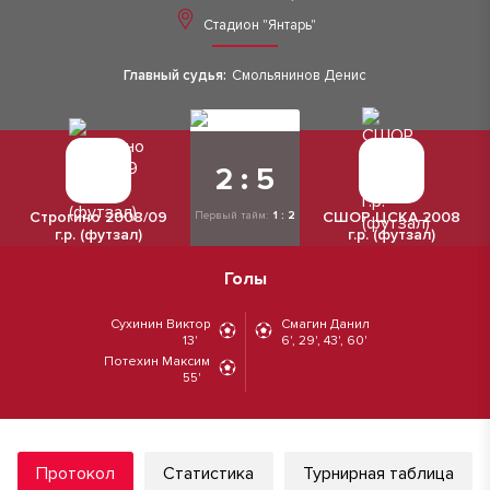
Стадион "Янтарь"
Главный судья:
Смольянинов Денис
2 : 5
Строгино 2008/09
СШОР ЦСКА 2008
Первый тайм:
1 : 2
г.р. (футзал)
г.р. (футзал)
Голы
Сухинин Виктор
Смагин Данил
13'
6', 29', 43', 60'
Потехин Максим
55'
Протокол
Статистика
Турнирная таблица