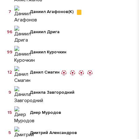
7
Даниил Агафонов
(К)
96
Даниил Дрига
99
Даниил Курочкин
12
Данил Смагин
9
Данила Завгородний
15
Диер Муродов
5
Дмитрий Александров