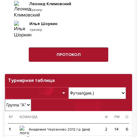
Леонид Климовский
Тренер
Илья Шоркин
тренер
ПРОТОКОЛ
Турнирная таблица
№
КОМАНДА
И
РМ
О
1
2
14
6
Академия Чертаново 2012 г.р. (дев)