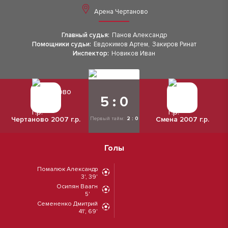
Арена Чертаново
Главный судья:
Панов Александр
Помощники судьи:
Евдокимов Артем
,
Закиров Ринат
Инспектор:
Новиков Иван
5 : 0
Чертаново 2007 г.р.
Смена 2007 г.р.
Первый тайм:
2 : 0
Голы
Помалюк Александр
3', 39'
Осипян Ваагн
5'
Семененко Дмитрий
41', 69'