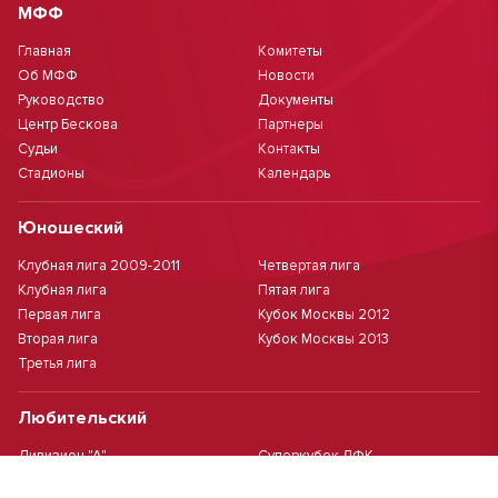
МФФ
Главная
Комитеты
Об МФФ
Новости
Руководство
Документы
Центр Бескова
Партнеры
Судьи
Контакты
Стадионы
Календарь
Юношеский
Клубная лига 2009-2011
Четвертая лига
Клубная лига
Пятая лига
Первая лига
Кубок Москвы 2012
Вторая лига
Кубок Москвы 2013
Третья лига
Любительский
Дивизион "А"
Суперкубок ЛФК
Дивизион "Б"
Кубок ЛФК