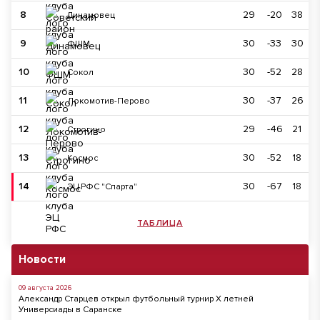
8
29
-20
38
Динамовец
9
30
-33
30
ФШМ
10
30
-52
28
Сокол
11
30
-37
26
Локомотив-Перово
12
29
-46
21
Строгино
13
30
-52
18
Космос
14
30
-67
18
ЭЦ РФС "Спарта"
ТАБЛИЦА
Новости
09 августа 2026
Александр Старцев открыл футбольный турнир X летней
Универсиады в Саранске