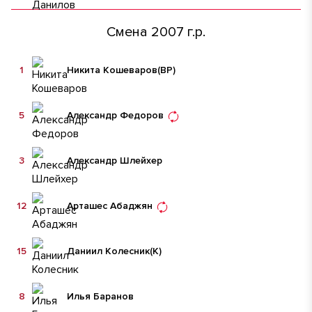
Смена 2007 г.р.
1
Никита Кошеваров
(ВР)
5
Александр Федоров
3
Александр Шлейхер
12
Арташес Абаджян
15
Даниил Колесник
(К)
8
Илья Баранов