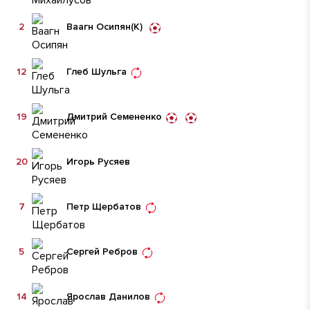
2
Ваагн Осипян
(К)
12
Глеб Шульга
19
Дмитрий Семененко
20
Игорь Русяев
7
Петр Щербатов
5
Сергей Ребров
14
Ярослав Данилов