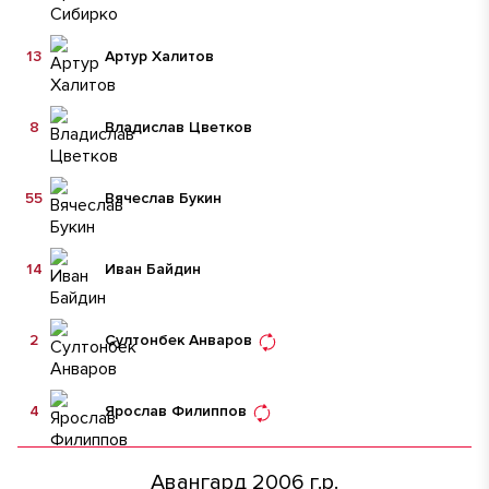
13
Артур Халитов
8
Владислав Цветков
55
Вячеслав Букин
14
Иван Байдин
2
Султонбек Анваров
4
Ярослав Филиппов
Авангард 2006 г.р.