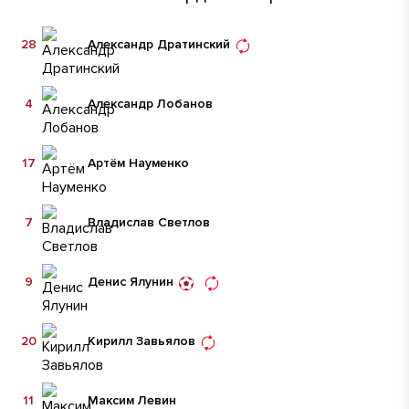
28
Александр Дратинский
4
Александр Лобанов
17
Артём Науменко
7
Владислав Светлов
9
Денис Ялунин
20
Кирилл Завьялов
11
Максим Левин