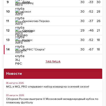
9
30
-33
30
ФШМ
10
30
-52
28
Сокол
11
30
-37
26
Локомотив-Перово
12
29
-46
21
Строгино
13
30
-52
18
Космос
14
30
-67
18
ЭЦ РФС "Спарта"
ТАБЛИЦА
Новости
06 августа 2026
MCL и MCL PRO открывают набор команд на осенний сезон!
03 августа 2026
Сборная России выиграла V Московский международный кубок по
пляжному футболу