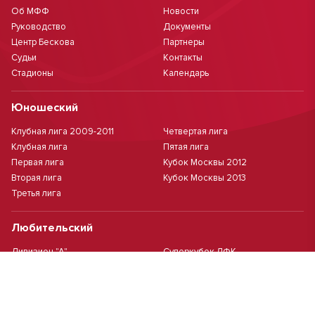
Об МФФ
Новости
Руководство
Документы
Центр Бескова
Партнеры
Судьи
Контакты
Стадионы
Календарь
Юношеский
Клубная лига 2009-2011
Четвертая лига
Клубная лига
Пятая лига
Первая лига
Кубок Москвы 2012
Вторая лига
Кубок Москвы 2013
Третья лига
Любительский
Дивизион "А"
Суперкубок ЛФК
Дивизион "Б"
Кубок ЛФК
Женский