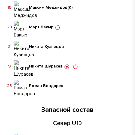
15
Максим Меджидов
(К)
29
Мэрт Бакыр
3
Никита Кузнецов
9
Никита Шурасев
25
Роман Бондарев
Запасной состав
Север U19