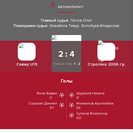
Автомобилист
Главный судья:
Лечов Олег
Помощники судьи:
Измайлов Тимур
,
Волобуев Владислав
2 : 4
Север U19
Строгино 2006 г.р.
Первый тайм:
1 : 2
Голы
Янов Вадим
Шурасев Никита
3'
6'
Сорокин Даниил
Исмаилов Арсланбек
57'
55'
Суязов Всеволод
60'