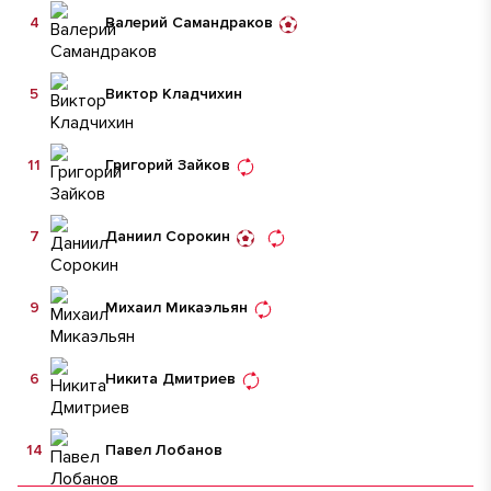
4
Валерий Самандраков
5
Виктор Кладчихин
11
Григорий Зайков
7
Даниил Сорокин
9
Михаил Микаэльян
6
Никита Дмитриев
14
Павел Лобанов