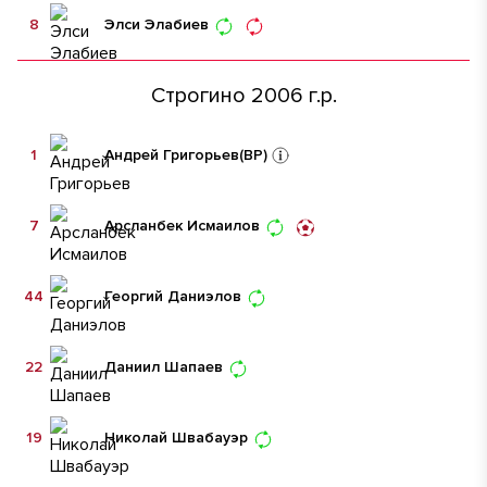
8
Элси Элабиев
Строгино 2006 г.р.
1
Андрей Григорьев
(ВР)
7
Арсланбек Исмаилов
44
Георгий Даниэлов
22
Даниил Шапаев
19
Николай Швабауэр