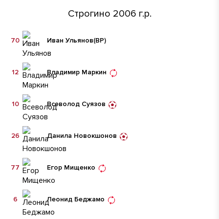
Строгино 2006 г.р.
70
Иван Ульянов
(ВР)
12
Владимир Маркин
10
Всеволод Суязов
26
Данила Новокшонов
77
Егор Мищенко
6
Леонид Беджамо