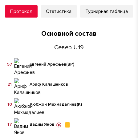
Протокол
Статистика
Турнирная таблица
Основной состав
Север U19
57
Евгений Арефьев
(ВР)
21
Ариф Калашников
10
Аюбжон Махмадалиев
(К)
17
Вадим Янов