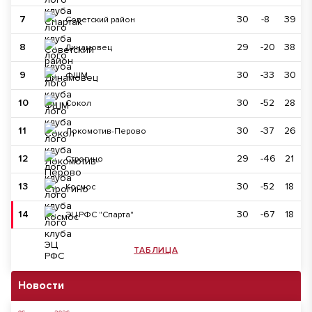
7
30
-8
39
Советский район
8
29
-20
38
Динамовец
9
30
-33
30
ФШМ
10
30
-52
28
Сокол
11
30
-37
26
Локомотив-Перово
12
29
-46
21
Строгино
13
30
-52
18
Космос
14
30
-67
18
ЭЦ РФС "Спарта"
ТАБЛИЦА
Новости