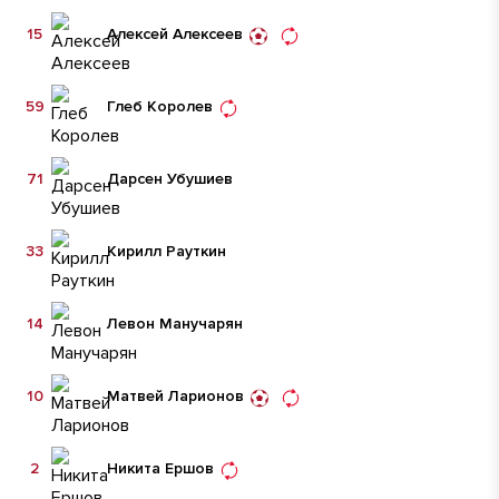
15
Алексей Алексеев
59
Глеб Королев
71
Дарсен Убушиев
33
Кирилл Рауткин
14
Левон Манучарян
10
Матвей Ларионов
2
Никита Ершов