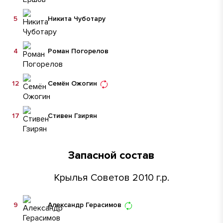
5
Никита Чуботару
4
Роман Погорелов
12
Семён Ожогин
17
Стивен Гзирян
Запасной состав
Крылья Советов 2010 г.р.
9
Александр Герасимов