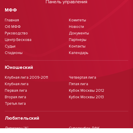
Панель управления
МФФ
Главная
Комитеты
Об МФФ
Новости
Руководство
Документы
Центр Бескова
Партнеры
Судьи
Контакты
Стадионы
Календарь
Юношеский
Клубная лига 2009-2011
Четвертая лига
Клубная лига
Пятая лига
Первая лига
Кубок Москвы 2012
Вторая лига
Кубок Москвы 2013
Третья лига
Любительский
Дивизион "А"
Суперкубок ЛФК