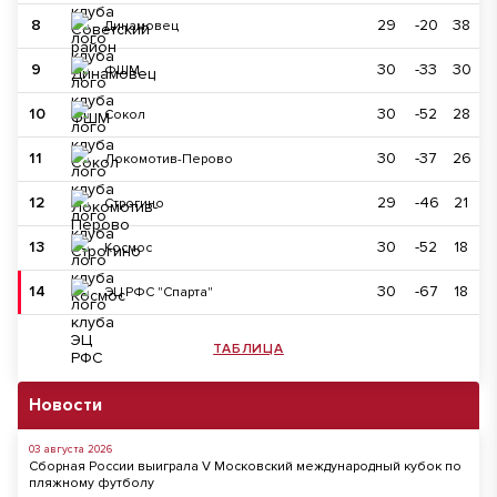
8
29
-20
38
Динамовец
9
30
-33
30
ФШМ
10
30
-52
28
Сокол
11
30
-37
26
Локомотив-Перово
12
29
-46
21
Строгино
13
30
-52
18
Космос
14
30
-67
18
ЭЦ РФС "Спарта"
ТАБЛИЦА
Новости
03 августа 2026
Сборная России выиграла V Московский международный кубок по
пляжному футболу