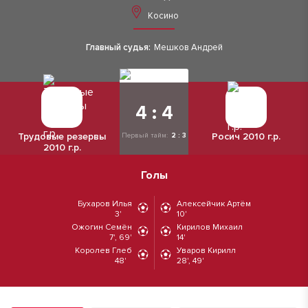
Косино
Главный судья:
Мешков Андрей
4 : 4
Трудовые резервы
Росич 2010 г.р.
Первый тайм:
2 : 3
2010 г.р.
Голы
Бухаров Илья
Алексейчик Артём
3'
10'
Ожогин Семён
Кирилов Михаил
7', 69'
14'
Королев Глеб
Уваров Кирилл
48'
28', 49'