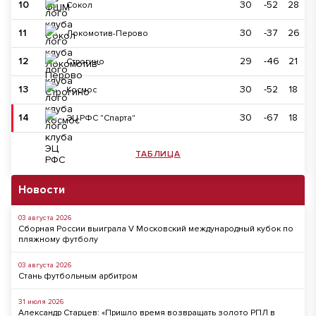
10
30
-52
28
Сокол
11
30
-37
26
Локомотив-Перово
12
29
-46
21
Строгино
13
30
-52
18
Космос
14
30
-67
18
ЭЦ РФС "Спарта"
ТАБЛИЦА
Новости
03 августа 2026
Сборная России выиграла V Московский международный кубок по
пляжному футболу
03 августа 2026
Стань футбольным арбитром
31 июля 2026
Александр Старцев: «Пришло время возвращать золото РПЛ в