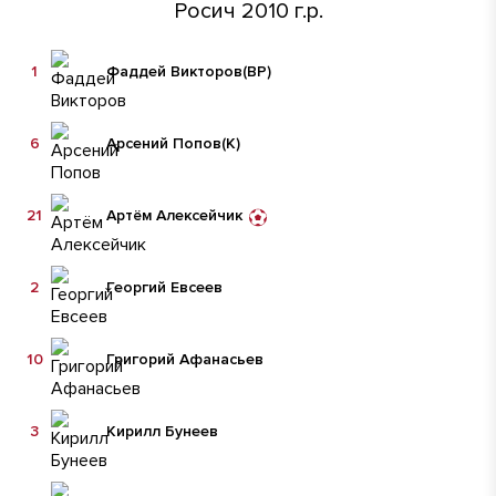
Росич 2010 г.р.
1
Фаддей Викторов
(ВР)
6
Арсений Попов
(К)
21
Артём Алексейчик
2
Георгий Евсеев
10
Григорий Афанасьев
3
Кирилл Бунеев