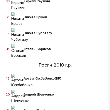
33
Кирилл Рауткин
2
Никита Ершов
5
Никита Чуботару
31
Степан Борисов
Росич 2010 г.р.
16
Артём Южбабенко
(ВР)
20
Андрей Шевченко