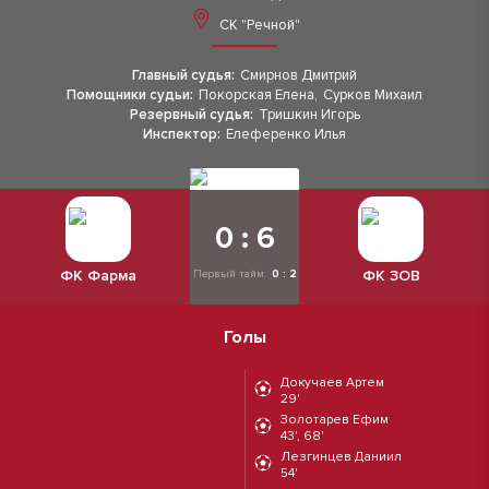
СК "Речной"
Главный судья:
Смирнов Дмитрий
Помощники судьи:
Покорская Елена
,
Сурков Михаил
Резервный судья:
Тришкин Игорь
Инспектор:
Елеференко Илья
0 : 6
ФК Фарма
ФК ЗОВ
Первый тайм:
0 : 2
Голы
Докучаев Артем
29'
Золотарев Ефим
43', 68'
Лезгинцев Даниил
54'