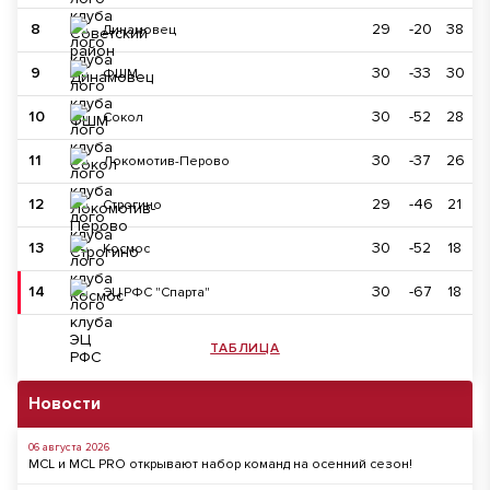
8
29
-20
38
Динамовец
9
30
-33
30
ФШМ
10
30
-52
28
Сокол
11
30
-37
26
Локомотив-Перово
12
29
-46
21
Строгино
13
30
-52
18
Космос
14
30
-67
18
ЭЦ РФС "Спарта"
ТАБЛИЦА
Новости
06 августа 2026
MCL и MCL PRO открывают набор команд на осенний сезон!