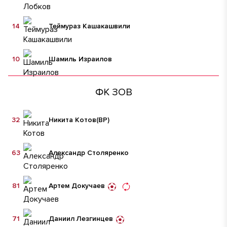
14
Теймураз Кашакашвили
10
Шамиль Израилов
ФК ЗОВ
32
Никита Котов
(ВР)
63
Александр Столяренко
81
Артем Докучаев
71
Даниил Лезгинцев