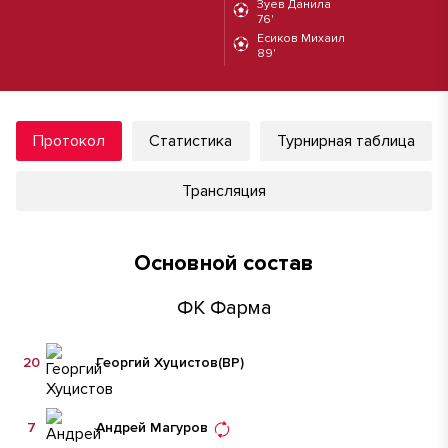
Зуев Данила
76'
Есиков Михаил
89'
Протокол
Статистика
Турнирная таблица
Трансляция
Основной состав
ФК Фарма
20
Георгий Хуцистов
(ВР)
7
Андрей Магуров