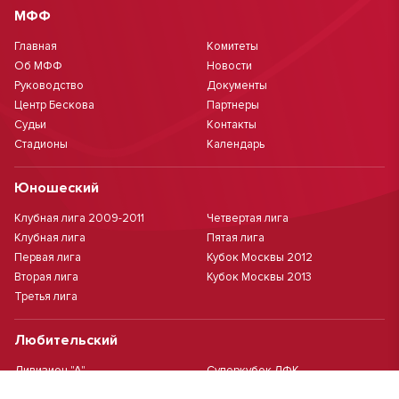
МФФ
Главная
Комитеты
Об МФФ
Новости
Руководство
Документы
Центр Бескова
Партнеры
Судьи
Контакты
Стадионы
Календарь
Юношеский
Клубная лига 2009-2011
Четвертая лига
Клубная лига
Пятая лига
Первая лига
Кубок Москвы 2012
Вторая лига
Кубок Москвы 2013
Третья лига
Любительский
Дивизион "А"
Суперкубок ЛФК
Дивизион "Б"
Кубок ЛФК