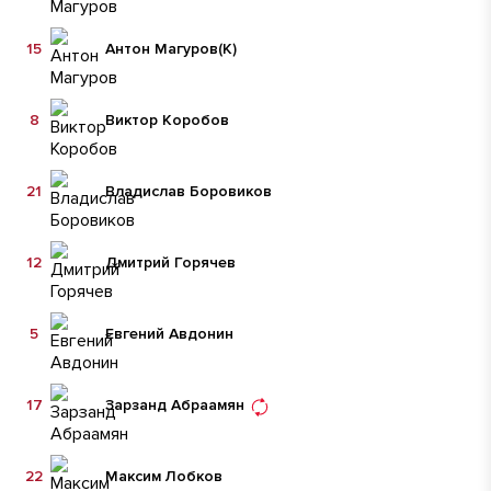
15
Антон Магуров
(К)
8
Виктор Коробов
21
Владислав Боровиков
12
Дмитрий Горячев
5
Евгений Авдонин
17
Зарзанд Абраамян
22
Максим Лобков