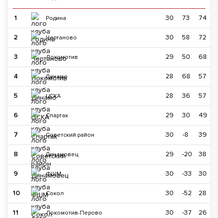
1
30
73
74
Родина
2
30
58
72
Чертаново
3
29
50
68
Локомотив
4
28
68
57
Динамо
5
28
36
57
ЦСКА
6
29
30
49
Спартак
7
30
-8
39
Советский район
8
29
-20
38
Динамовец
9
30
-33
30
ФШМ
10
30
-52
28
Сокол
11
30
-37
26
Локомотив-Перово