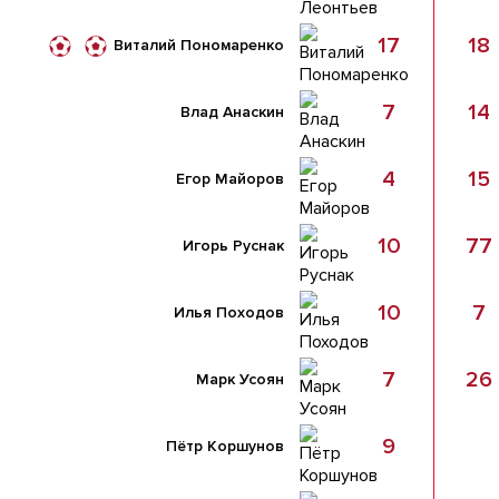
17
18
Виталий Пономаренко
7
14
Влад Анаскин
4
15
Егор Майоров
10
77
Игорь Руснак
10
7
Илья Походов
7
26
Марк Усоян
9
Пëтр Коршунов