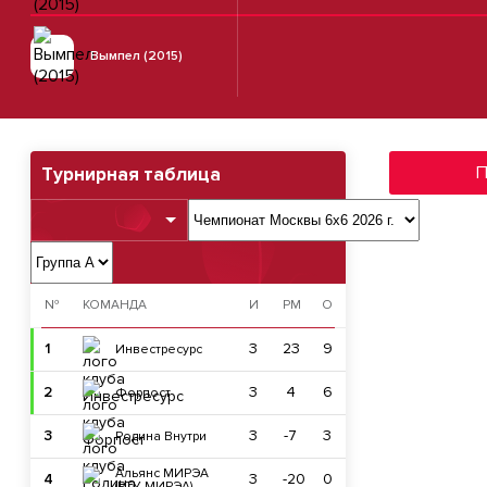
Вымпел (2015)
П
Турнирная таблица
№
КОМАНДА
И
РМ
О
1
3
23
9
Инвестресурс
2
3
4
6
Форпост
3
3
-7
3
Родина Внутри
Альянс МИРЭА
4
3
-20
0
(РТУ МИРЭА)