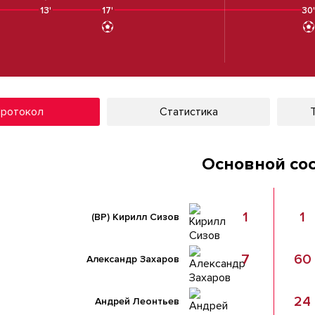
13'
17'
30
ротокол
Статистика
Основной со
1
1
(ВР)
Кирилл Сизов
7
60
Александр Захаров
24
Андрей Леонтьев