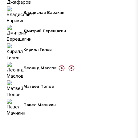
Владислав Варакин
Дмитрий Верещагин
Кирилл Гилев
Леонид Маслов
Матвей Попов
Павел Мачикин