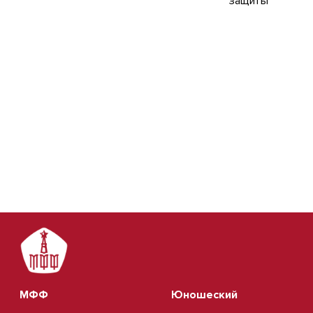
МФФ
Юношеский