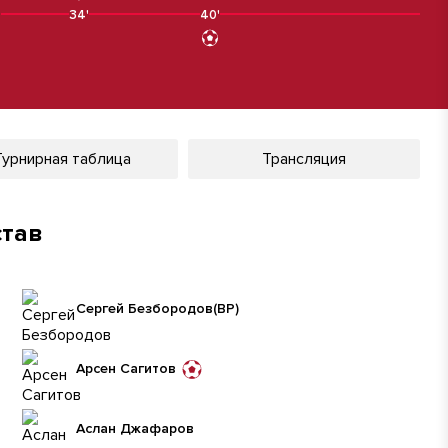
'
34'
40'
Турнирная таблица
Трансляция
став
Сергей Безбородов
(ВР)
Арсен Сагитов
Аслан Джафаров