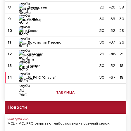
8
29
-20
38
Динамовец
9
30
-33
30
ФШМ
10
30
-52
28
Сокол
11
30
-37
26
Локомотив-Перово
12
29
-46
21
Строгино
13
30
-52
18
Космос
14
30
-67
18
ЭЦ РФС "Спарта"
ТАБЛИЦА
Новости
06 августа 2026
MCL и MCL PRO открывают набор команд на осенний сезон!