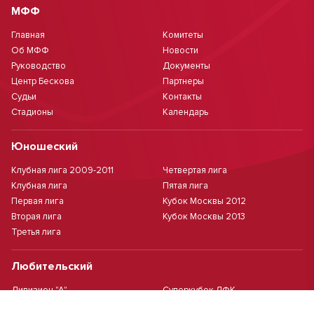
МФФ
Главная
Комитеты
Об МФФ
Новости
Руководство
Документы
Центр Бескова
Партнеры
Судьи
Контакты
Стадионы
Календарь
Юношеский
Клубная лига 2009-2011
Четвертая лига
Клубная лига
Пятая лига
Первая лига
Кубок Москвы 2012
Вторая лига
Кубок Москвы 2013
Третья лига
Любительский
Дивизион "А"
Суперкубок ЛФК
Дивизион "Б"
Кубок ЛФК