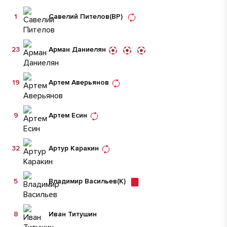
1
Савелий Пителов
(ВР)
23
Арман Даниелян
19
Артем Аверьянов
9
Артем Есин
32
Артур Каракин
5
Владимир Васильев
(К)
8
Иван Титушин