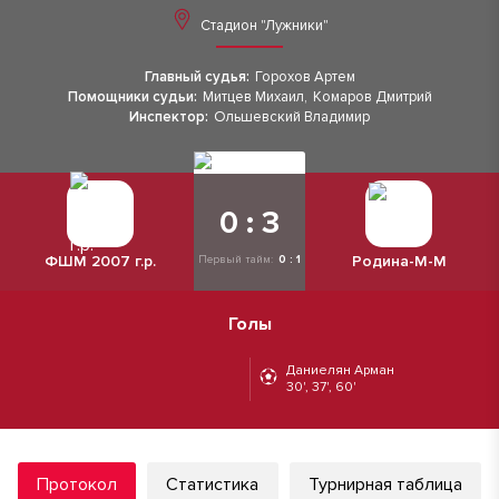
Стадион "Лужники"
Главный судья:
Горохов Артем
Помощники судьи:
Митцев Михаил
,
Комаров Дмитрий
Инспектор:
Ольшевский Владимир
0 : 3
ФШМ 2007 г.р.
Родина-М-М
Первый тайм:
0 : 1
Голы
Даниелян Арман
30', 37', 60'
Протокол
Статистика
Турнирная таблица