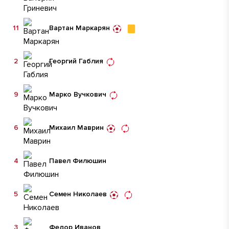
11
Вартан Маркарян
2
Георгий Габлия
9
Марко Вучкович
6
Михаил Маврин
4
Павел Филюшин
5
Семен Николаев
3
Федор Иванов