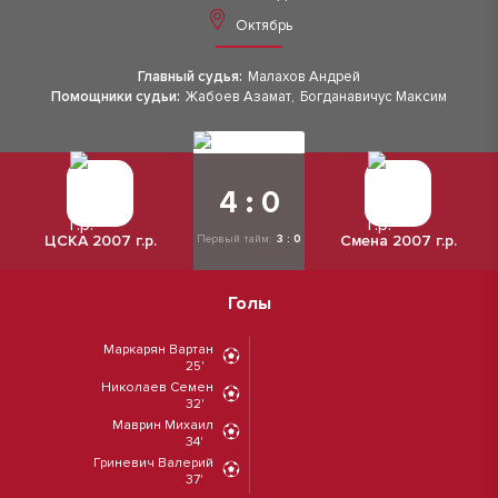
Октябрь
Главный судья:
Малахов Андрей
Помощники судьи:
Жабоев Азамат
,
Богданавичус Максим
4 : 0
ЦСКА 2007 г.р.
Смена 2007 г.р.
Первый тайм:
3 : 0
Голы
Маркарян Вартан
25'
Николаев Семен
32'
Маврин Михаил
34'
Гриневич Валерий
37'