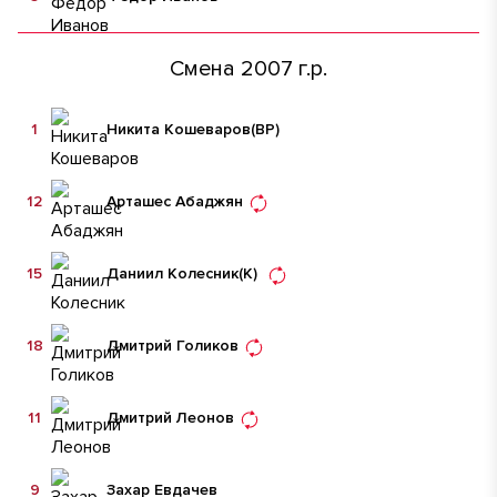
Смена 2007 г.р.
1
Никита Кошеваров
(ВР)
12
Арташес Абаджян
15
Даниил Колесник
(К)
18
Дмитрий Голиков
11
Дмитрий Леонов
9
Захар Евдачев