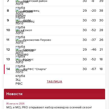
7
30
-8
39
Советский район
8
29
-20
38
Динамовец
9
30
-33
30
ФШМ
10
30
-52
28
Сокол
11
30
-37
26
Локомотив-Перово
12
29
-46
21
Строгино
13
30
-52
18
Космос
14
30
-67
18
ЭЦ РФС "Спарта"
ТАБЛИЦА
Новости
06 августа 2026
MCL и MCL PRO открывают набор команд на осенний сезон!