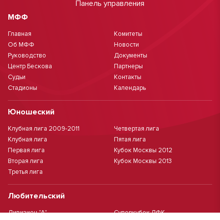
Панель управления
МФФ
Главная
Комитеты
Об МФФ
Новости
Руководство
Документы
Центр Бескова
Партнеры
Судьи
Контакты
Стадионы
Календарь
Юношеский
Клубная лига 2009-2011
Четвертая лига
Клубная лига
Пятая лига
Первая лига
Кубок Москвы 2012
Вторая лига
Кубок Москвы 2013
Третья лига
Любительский
Дивизион "А"
Суперкубок ЛФК