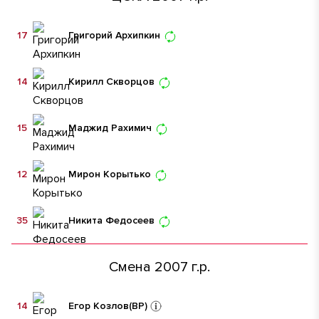
17
Григорий Архипкин
14
Кирилл Скворцов
15
Маджид Рахимич
12
Мирон Корытько
35
Никита Федосеев
Смена 2007 г.р.
14
Егор Козлов
(ВР)