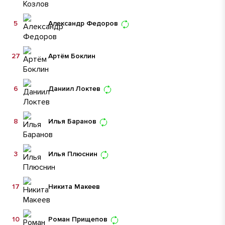
5
Александр Федоров
27
Артём Боклин
6
Даниил Локтев
8
Илья Баранов
3
Илья Плюснин
17
Никита Макеев
10
Роман Прищепов