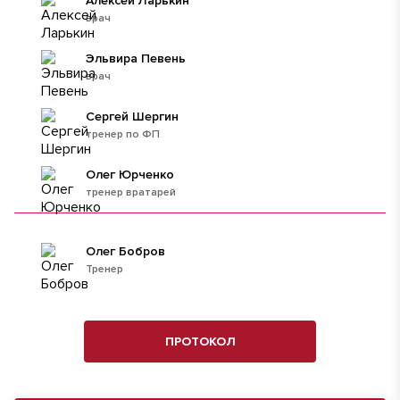
Алексей Ларькин
врач
Эльвира Певень
врач
Сергей Шергин
тренер по ФП
Олег Юрченко
тренер вратарей
Олег Бобров
Тренер
ПРОТОКОЛ