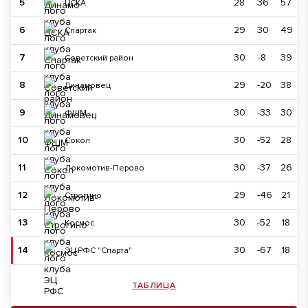
5
28
36
57
ЦСКА
6
29
30
49
Спартак
7
30
-8
39
Советский район
8
29
-20
38
Динамовец
9
30
-33
30
ФШМ
10
30
-52
28
Сокол
11
30
-37
26
Локомотив-Перово
12
29
-46
21
Строгино
13
30
-52
18
Космос
14
30
-67
18
ЭЦ РФС "Спарта"
ТАБЛИЦА