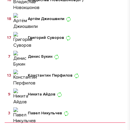
18
Артём Джиошвили
17
Григорий Суворов
7
Денис Букин
13
Константин Перфилов
9
Никита Айдов
3
Павел Никульчев