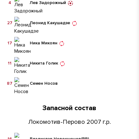
4
Лев Задорожный
27
Леонид Какушадзе
17
Ника Микоян
11
Никита Голик
87
Семен Носов
Запасной состав
Локомотив-Перово 2007 г.р.
16
Владислав Новокшонов
(ВР)