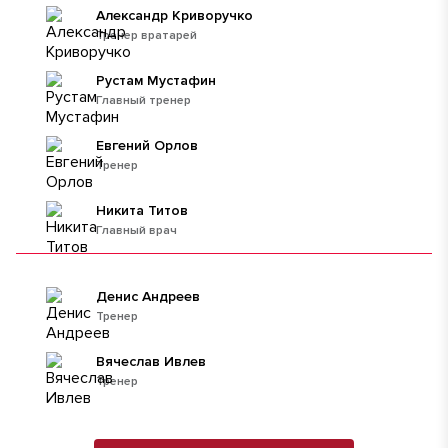
Александр Криворучко
Тренер вратарей
Рустам Мустафин
Главный тренер
Евгений Орлов
Тренер
Никита Титов
Главный врач
Денис Андреев
Тренер
Вячеслав Ивлев
Тренер