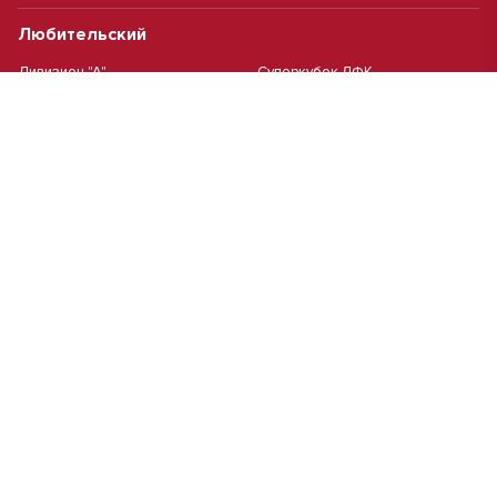
Любительский
Дивизион "А"
Суперкубок ЛФК
Дивизион "Б"
Кубок ЛФК
Женский
Футзал(дев.)
Девочки 2013 г.р.
Девочки 2016 г.р.
Девочки 2011/2012 г.р.
Девочки 2015 г.р.
Чемпионат Москвы(жен.)
Девочки 2014 г.р.
Футзал
Футзал
Кубок ДЮСШ
Чемпионат Москвы футзал
MCL
Высшая лига MCL | Весна 2026
Первая лига MCL PRO Весна
Первая лига MCL | Весна 2026
2026