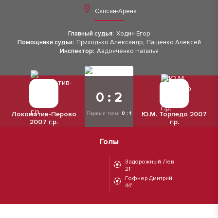
Сапсан-Арена
Главный судья:
Ходин Егор
Помощники судьи:
Приходько Александр
,
Пащенко Алексей
Инспектор:
Авдонченко Наталья
0 : 2
Локомотив-Перово
Ю.М. Торпедо 2007
Первый тайм:
0 : 1
2007 г.р.
г.р.
Голы
Задорожный Лев
21'
Гофнер Дмитрий
44'