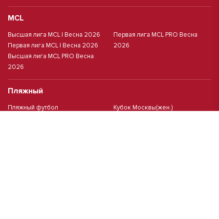
MCL
Высшая лига MCL | Весна 2026
Первая лига MCL PRO Весна
Первая лига MCL | Весна 2026
2026
Высшая лига MCL PRO Весна
2026
Пляжный
Пляжный футбол
Кубок Москвы(жен.)
Студенческий
Студлига 8х8 | Зол.
Студлига 11х11 2025/2026
Студлига 8х8 | Сер.
Кубок Студлиги 8х8 2026
Мини-футбол
Чемпионат Москвы 8х8
Чемпионат Москвы 6х6 2026 г.