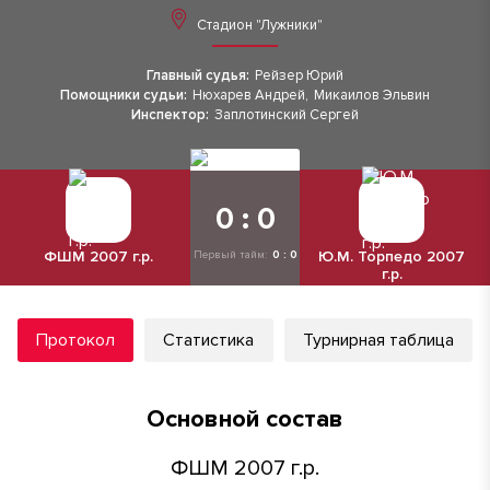
Стадион "Лужники"
Главный судья:
Рейзер Юрий
Помощники судьи:
Нюхарев Андрей
,
Микаилов Эльвин
Инспектор:
Заплотинский Сергей
0 : 0
ФШМ 2007 г.р.
Ю.М. Торпедо 2007
Первый тайм:
0 : 0
г.р.
Протокол
Статистика
Турнирная таблица
Основной состав
ФШМ 2007 г.р.