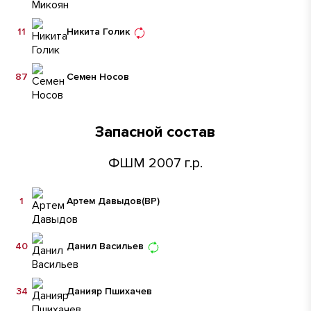
11
Никита Голик
87
Семен Носов
Запасной состав
ФШМ 2007 г.р.
1
Артем Давыдов
(ВР)
40
Данил Васильев
34
Данияр Пшихачев