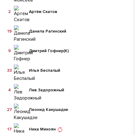
2
Артём Скатов
19
Данила Рагинский
9
Дмитрий Гофнер
(К)
33
Илья Беспалый
4
Лев Задорожный
27
Леонид Какушадзе
17
Ника Микоян