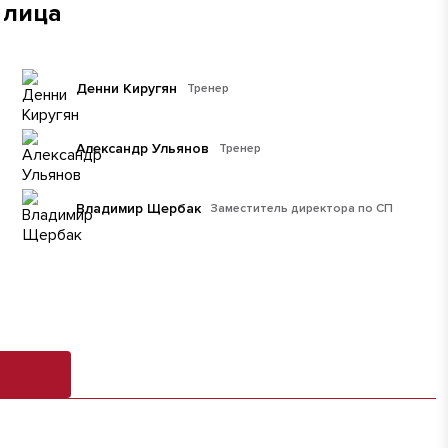
 лица
Денни Киругян
Тренер
Александр Ульянов
Тренер
Владимир Щербак
Заместитель директора по СП