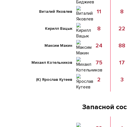
11
8
Виталий Яковлев
8
22
Кирилл Вацык
24
88
Максим Макин
75
17
Михаил Котельников
2
3
(К)
Ярослав Кутеев
Запасной со