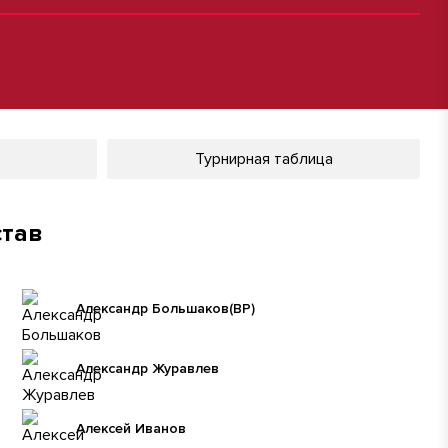
Турнирная таблица
став
Александр Большаков
(ВР)
Александр Журавлев
Алексей Иванов