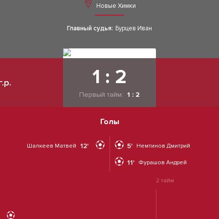
Новые Химки
Главный судья:
Бурцев Иван
1 : 2
.р.
Первый тайм:
1 : 2
Голы
12'
5'
Шалкеев Матвей
Немтинов Дмитрий
11'
Фурашов Андрей
2 тайм