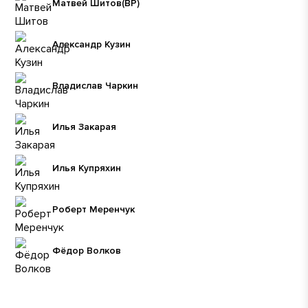
Матвей Шитов
(ВР)
Александр Кузин
Владислав Чаркин
Илья Закарая
Илья Купряхин
Роберт Меренчук
Фёдор Волков