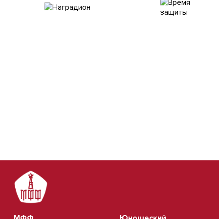
МФФ
Юношеский