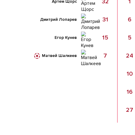
32
1
Артем Щорс
31
6
Дмитрий Лопарев
15
5
Егор Кунев
7
24
Матвей Шалкеев
10
16
27