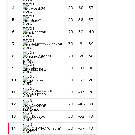
4
28
68
57
Динамо
5
28
36
57
ЦСКА
6
29
30
49
Спартак
7
30
-8
39
Советский район
8
29
-20
38
Динамовец
9
30
-33
30
ФШМ
10
30
-52
28
Сокол
Локомотив-
11
30
-37
26
Перово
12
29
-46
21
Строгино
13
30
-52
18
Космос
14
30
-67
18
ЭЦ РФС "Спарта"