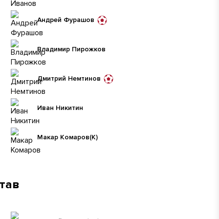
Андрей Фурашов
Владимир Пирожков
Дмитрий Немтинов
Иван Никитин
Макар Комаров
(К)
став