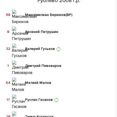
Рублево 2008 г.р.
98
Максимилиан Бирюков
(ВР)
8
Арсений Петрушин
32
Валерий Гуськов
1
Дмитрий Пивоваров
64
Матвей Малов
11
Руслан Гасанов
28
Тимур Кутдюсов