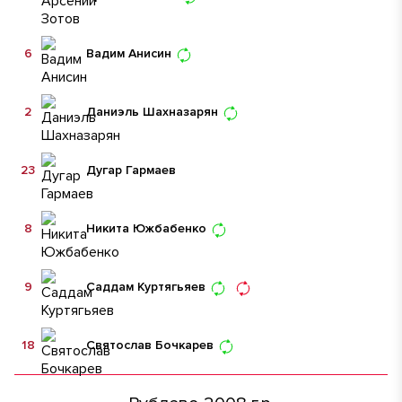
6
Вадим Анисин
2
Даниэль Шахназарян
23
Дугар Гармаев
8
Никита Южбабенко
9
Саддам Куртягьяев
18
Святослав Бочкарев