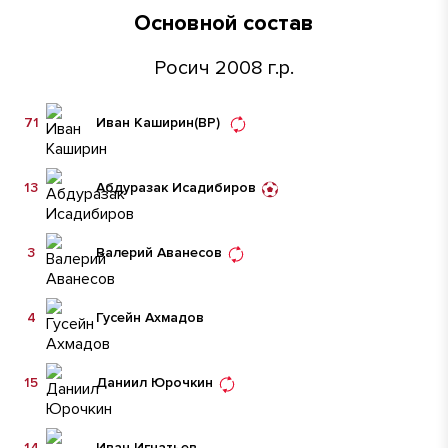
Основной состав
Росич 2008 г.р.
71
Иван Каширин
(ВР)
13
Абдуразак Исадибиров
3
Валерий Аванесов
4
Гусейн Ахмадов
15
Даниил Юрочкин
14
Иван Игнатьев