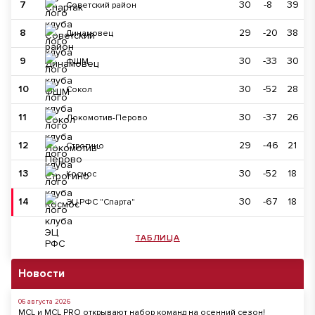
7
30
-8
39
Советский район
8
29
-20
38
Динамовец
9
30
-33
30
ФШМ
10
30
-52
28
Сокол
11
30
-37
26
Локомотив-Перово
12
29
-46
21
Строгино
13
30
-52
18
Космос
14
30
-67
18
ЭЦ РФС "Спарта"
ТАБЛИЦА
Новости
06 августа 2026
MCL и MCL PRO открывают набор команд на осенний сезон!