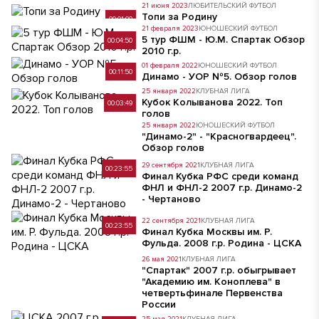
21 июня 2023
ЛЮБИТЕЛЬСКИЙ ФУТБОЛ
Топи за Родину
00:01:09
21 февраля 2023
ЮНОШЕСКИЙ ФУТБОЛ
5 тур ФШМ - Ю.М. Спартак Обзор
00:04:50
2010 г.р.
01 февраля 2022
ЮНОШЕСКИЙ ФУТБОЛ
00:11:50
Динамо - УОР №5. Обзор голов
25 января 2022
КЛУБНАЯ ЛИГА
Кубок Колыванова 2022. Топ
00:03:49
голов
25 января 2022
ЮНОШЕСКИЙ ФУТБОЛ
"Динамо-2" - "Красногвардеец".
Обзор голов
00:07:17
29 сентября 2021
КЛУБНАЯ ЛИГА
00:23:55
Финал Кубка РФС среди команд
ФНЛ и ФНЛ-2 2007 г.р. Динамо-2
- Чертаново
22 сентября 2021
КЛУБНАЯ ЛИГА
00:23:55
Финал Кубка Москвы им. Р.
Фульда. 2008 г.р. Родина - ЦСКА
26 мая 2021
КЛУБНАЯ ЛИГА
"Спартак" 2007 г.р. обыгрывает
"Академию им. Коноплева" в
четвертьфинале Первенства
00:06:10
России