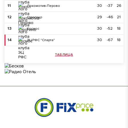
11
30
-37
26
Локомотив-Перово
12
29
-46
21
Строгино
13
30
-52
18
Космос
14
30
-67
18
ЭЦ РФС "Спарта"
ТАБЛИЦА