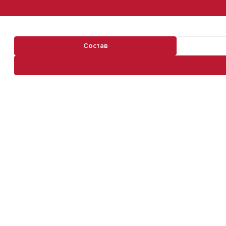
Состав
Навигация по разделам команды