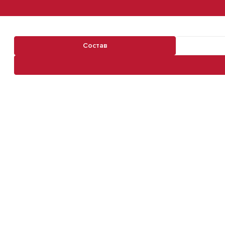
Состав
Навигация по разделам команды