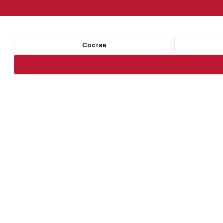
Состав
Навигация по разделам команды