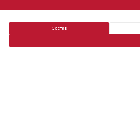
Состав
Навигация по разделам команды