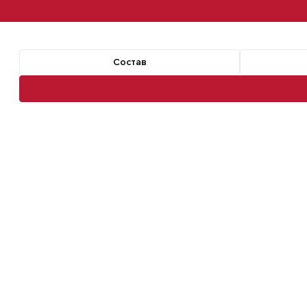
Состав
Навигация по разделам команды