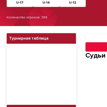
U-17
U-14
U-12
Количество игроков: 398
Турнирная таблица
Навигация п
Судьи