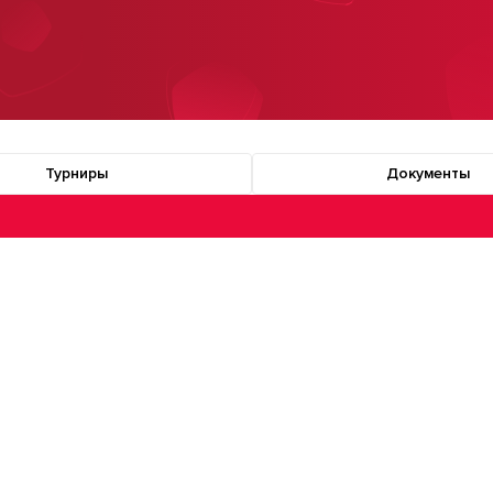
Турниры
Документы
о разделам турнира