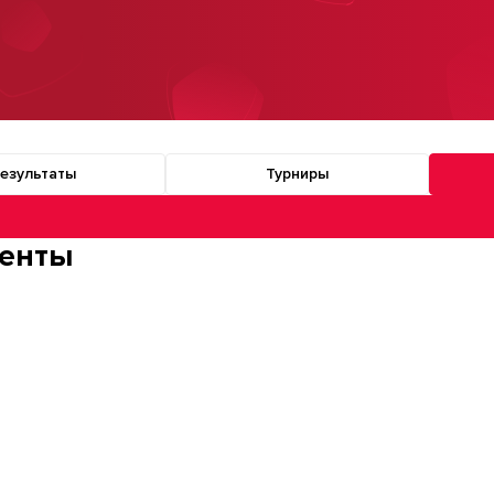
езультаты
Турниры
о разделам турнира
енты