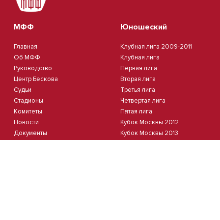
МФФ
Юношеский
Главная
Клубная лига 2009-2011
Об МФФ
Клубная лига
Руководство
Первая лига
Центр Бескова
Вторая лига
Судьи
Третья лига
Стадионы
Четвертая лига
Комитеты
Пятая лига
Новости
Кубок Москвы 2012
Документы
Кубок Москвы 2013
Партнеры
Контакты
Календарь
Пляжный
Студенческий
Пляжный футбол
Студлига 8х8 | Зол.