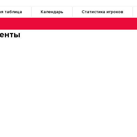
ая таблица
Календарь
Статистика игроков
о разделам турнира
енты