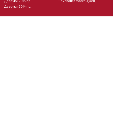
Девочки 2015 г.р.
Чемпионат Москвы(жен.)
Девочки 2014 г.р.
Футзал
Футзал
Кубок ДЮСШ
Чемпионат Москвы футзал
MCL
Высшая лига MCL | Весна 2026
Первая лига MCL PRO Весна
Первая лига MCL | Весна 2026
2026
Высшая лига MCL PRO Весна
2026
Пляжный
Пляжный футбол
Кубок Москвы(жен.)
Студенческий
Студлига 8х8 | Зол.
Студлига 11х11 2025/2026